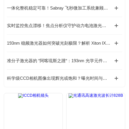
一体化整机稳定可靠！Sabray 飞秒微加工系统兼顾科研研发与工业量产
实时监控焦点漂移！焦点分析仪守护动力电池激光焊接品质
193nm 稳频激光器如何突破光刻极限？解析 Xiton IXION-193 SLM 核心技术
准分子激光器的 “阿喀琉斯之踵“：193nm 光学元件损伤瓶颈如何破解？
科学级CCD相机图像出现辉光或饱和？曝光时间与增益调节技巧