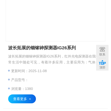
波长拓展的铟镓砷探测器IG26系列
联系
波长拓展的铟镓砷探测器IG26系列，红外光电探测器在我们日
常生活中随处可见，有着许多应用，主要应用为：气体分析
顶部
仪、水质分析、红外测温、分光光度计、傅里叶红外光谱仪、
更新时间：2025-11-08
辐射度计、红外显微、功率计、热成像、污染源检测等
产品型号：
浏览量：1380
查看更多 +