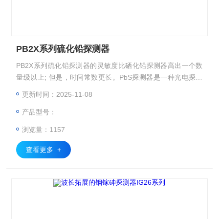
PB2X系列硫化铅探测器
PB2X系列硫化铅探测器的灵敏度比硒化铅探测器高出一个数
量级以上; 但是，时间常数更长。PbS探测器是一种光电探测
器，可对入射的红外辐射做出反应并改变其电阻。其特别适用
更新时间：2025-11-08
于需要大面积探测器的应用，因为它们比同类 InGaAs 探测器
产品型号：
便宜得多。LC公司的典型芯片尺寸为 2 mmx2 mm，也可根据
要求定制。
浏览量：1157
查看更多 +