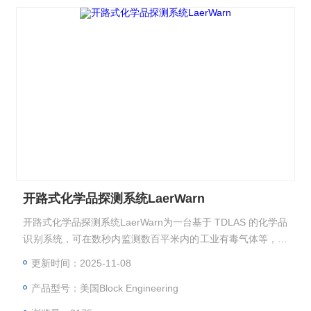
开路式化学品探测系统LaerWarn
开路式化学品探测系统LaerWarn为一台基于 TDLAS 的化学品
识别系统，可在数秒内监测数百平米内的工业有毒气体等，用
于人身和设备保护。采用人眼安全的红外激光，LaserWarn 可
更新时间：2025-11-08
实现宽范围监控，可侦测不同浓度的多种化学品，而无需多点
产品型号：美国Block Engineering
布局。