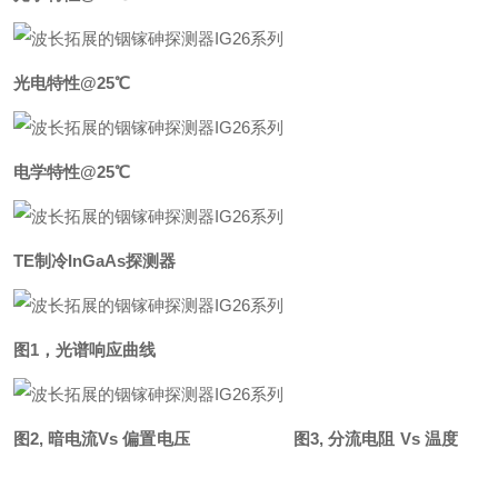
光电特
性
@2
5
℃
电学特
性
@2
5
℃
TE制冷InGaAs探测器
图
1
，光谱响应曲线
图
2,
暗电
流
Vs
偏置电
压
图
3,
分流电
阻
Vs
温
度