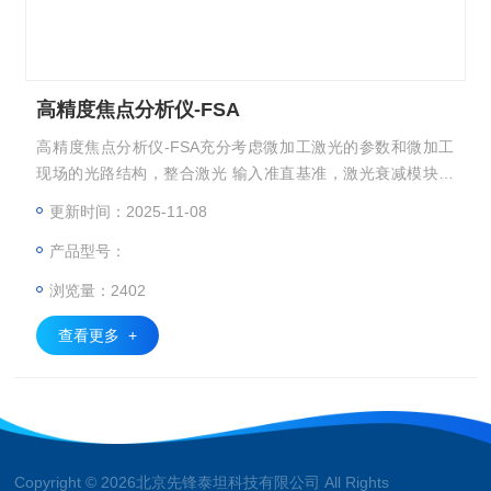
高精度焦点分析仪-FSA
高精度焦点分析仪-FSA充分考虑微加工激光的参数和微加工
现场的光路结构，整合激光 输入准直基准，激光衰减模块，
高倍率、高保真、高损伤阈值放大光路，以 及高分辨率专业
更新时间：2025-11-08
光斑分析仪。用户只需将整体设备放置到场镜 / 聚焦透镜下，
产品型号：
简单对准即可对加工激光的焦点光斑进行完整分析 , 而无需搭
建繁琐的光路。 系统采用紧凑型整体式设计，方便移动，可
浏览量：2402
用于多个机台灵活测试。
查看更多 +
Copyright © 2026北京先锋泰坦科技有限公司 All Rights