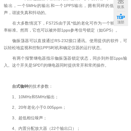
输出，一个5MHz的输出和一个1PPS输出，拥有同样的低相位噪
联系
声，谐波失真和抖动的。
顶部
在大多数情况下，FS725由于其*低的老化可作为一个独立的频
率标准。然而，它也可以被外部1pps参考信号锁定（如GPS）。
铷振荡器可以直接通过RS-232接口通讯。使用提供的软件，可
以轻松地监视和控制1PPS时机和确定仪器的运行状态。
有两个报警继电器指示铷振荡器锁定状态，同步到外部1pps输
入。这个开关是SPDT的继电器同时提供常开和常闭操作。
台式铷钟
的技术参数：
1、10MHz和5MHz输出；
2、20年老化小于0.005ppm；
3、超低相位噪声；
4、内置分配放大器（22个输出口）；