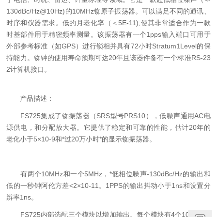
130dBc/Hz@10Hz)的10MHz铷原子振荡器。可以满足不同的通讯、
时序和仪器需求。低的月老化率（＜5E-11),使其非常适合作为一款
时基部件用于精密频率测量。该振荡器有一个1pps输入端口可用于
外部参考标准（如GPS）进行锁相并具有72小时Stratum1Level的保
持能力。铷钟的使用寿命预期可达20年且该器件备有一个标准RS-23
2计算机接口。
产品描述：
FS725集成了铷振荡器（SRS型号PRS10），低噪声通用AC电
源供电，和分配放大器。它提供了稳定和可靠的性能，估计20年的
老化小于5×10-9和*过20万小时*的显示铷振荡器。
有两个10MHz和一个5MHz，*低相位噪声-130dBc/Hz的输出和
低的一秒钟阿伦方差<2×10-11。1PPS的输出抖动小于1ns和设置分
辨率1ns。
FS725内部选配三个模块以增加输出。每个模块有4个10MHz的