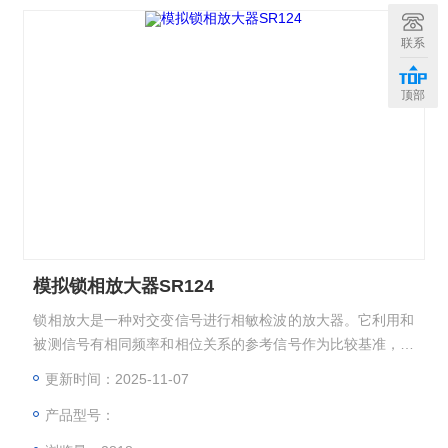
联系
顶部
模拟锁相放大器SR124
锁相放大是一种对交变信号进行相敏检波的放大器。它利用和
被测信号有相同频率和相位关系的参考信号作为比较基准，只
对被测信号本身和那些与参考信号同频（或者倍频）、同相的
更新时间：2025-11-07
噪声分量有响应。因此，能大幅度抑制无用噪声，改善检测信
产品型号：
噪比。此外，锁相放大器有很高的检测灵敏度，信号处理比较
简单，是弱光信号检测的一种有效方法。模拟锁相放大器SR1