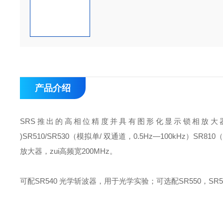
产品介绍
SRS推出的高相位精度并具有图形化显示锁相放大器 (LCR
)
SR510/SR530（模拟单/ 双通道，0.5Hz—100kHz）
SR810
放大器，zui高频宽200MHz。
可配SR540 光学斩波器，用于光学实验；可选配SR550，S