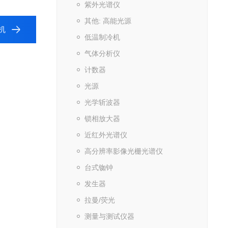
紫外光谱仪
其他: 高能光源
机
低温制冷机
气体分析仪
计数器
光源
光学斩波器
锁相放大器
近红外光谱仪
高分辨率影像光栅光谱仪
台式铷钟
发生器
拉曼/荧光
测量与测试仪器