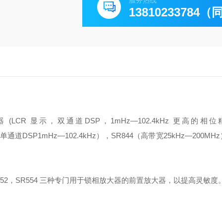
服务热线
13810233784
 显示，双通道DSP，1mHz—102.4kHz 更高的相位精度
（单通道DSP1mHz—102.4kHz），
SR844（高带宽25kHz—200M
R552，SR554 三种专门用于锁相放大器的前置放大器，以提高灵敏度