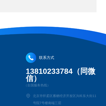
联系方式
13810233784（同微
信）
（全国服务热线）
北京市怀柔区雁栖经济开发区兴科东大街11
号院7号楼南端三层