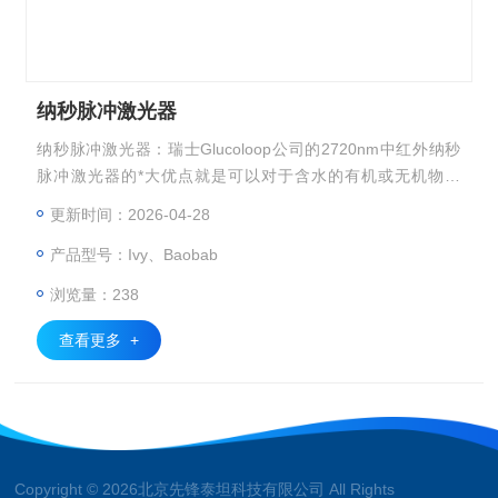
纳秒脉冲激光器
纳秒脉冲激光器：瑞士Glucoloop公司的2720nm中红外纳秒
脉冲激光器的*大优点就是可以对于含水的有机或无机物实
现“冷消融”，我们以含水的生物组织为例，Glucoloop公司的
更新时间：2026-04-28
激光脉冲可以使表面组织瞬间汽化剥离，而几乎不向内部传递
产品型号：Ivy、Baobab
热量，这就是我们所强调的“冷消融”。
浏览量：238
查看更多 +
Copyright © 2026北京先锋泰坦科技有限公司 All Rights