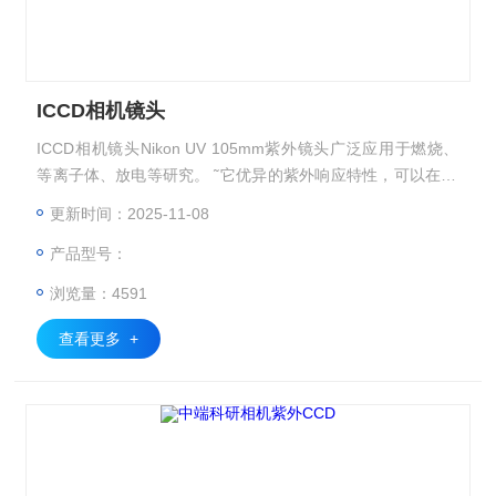
ICCD相机镜头
ICCD相机镜头Nikon UV 105mm紫外镜头广泛应用于燃烧、
等离子体、放电等研究。 ˜它优异的紫外响应特性，可以在22
0nm-900nm波段内保持70%以上的透过率。 ˜使用可见光对焦
更新时间：2025-11-08
完成之后，在紫外区域无需重新对焦。 ˜在∞-0.5x的整个放大
产品型号：
范围内均可以保持非常小的像失真。
浏览量：4591
查看更多 +