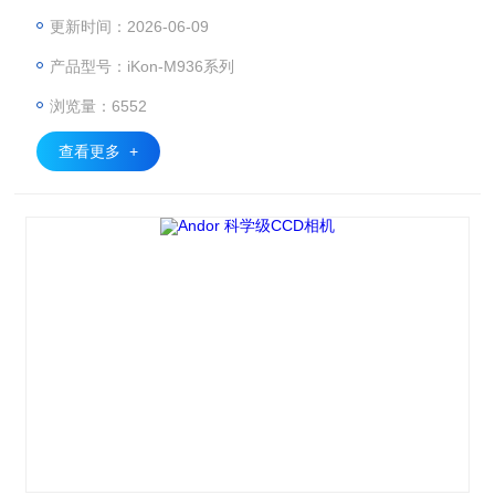
度依然可达-100°C。iKon系列科学级影像CCD相机是在传统
更新时间：2026-06-09
的影像CCD基础上，采用UltraVac™等技术，保证Z长时间的
产品型号：iKon-M936系列
真空维持度，从而赋予了本系列CCD相机Z大的使用可靠性和
配置灵活性。
浏览量：6552
查看更多 +