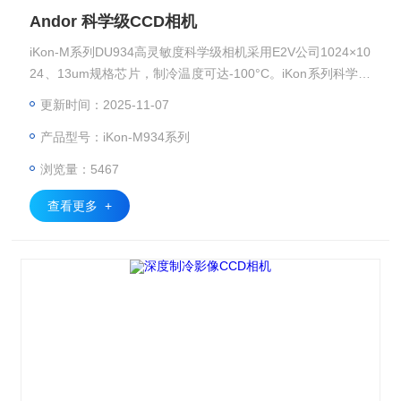
Andor 科学级CCD相机
iKon-M系列DU934高灵敏度科学级相机采用E2V公司1024×10
24、13um规格芯片，制冷温度可达-100°C。iKon系列科学级
影像CCD相机是在传统的影像CCD基础上，采用UltraVac™等
更新时间：2025-11-07
技术，保证Z长时间的真空维持度，从而赋予了本系列CCD相
产品型号：iKon-M934系列
机Z大的使用可靠性和配置灵活性。
浏览量：5467
查看更多 +