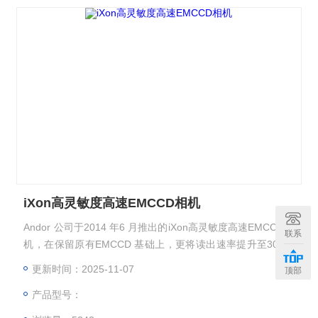
iXon高灵敏度高速EMCCD相机
Andor 公司于2014 年6 月推出的iXon高灵敏度高速EMCCD相
联系
机，在保留原有EMCCD 基础上，更将读出速率提升至30MH
z，在1024×1024 的全幅情况下，帧速可达26fps，读出接口
更新时间：2025-11-07
顶部
也由原先的PCI 接口升级为USB3.0，*上满足了科研用户的具
产品型号：
体需求！