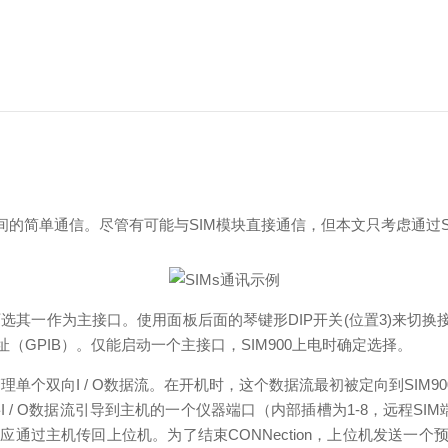
的简单通信。尽管有可能与SIM模块直接通信，但本文只考虑通过SI
两者可选其一作为主接口。使用面板后面的琴键形DIP开关(位置3)来切换
址（GPIB）。仅能启动一个主接口，SIM900上电时确定选择。
模型，管理单个双向I / O数据流。在开机时，这个数据流最初被定向到SIM
将I / O数据流引导到主机的一个仪器端口（内部插槽为1-8，远程SIM
应通过主机传回上位机。为了结束CONNection，上位机发送一个预编