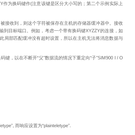
ZY作为换码键作(注意该键是区分大小写的；第二个示例实际上
字符被接收到，则这个字符被保存在主机的存储器缓冲器中。接收
输到目标端口。例如，考虑一个带有换码键XYZZY的连接，如
于此局部匹配缓冲没有超时设置，所以在主机无法将消息数据与
以在不断开“父"数据流的情况下重定向“子"SIM900 I / O
 而响应设置为“plainteletype".