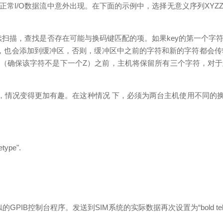
常I/O数据流中意外出现。在下面的示例中，选择无意义序列XYZ
会持续扫描，查找是否存在可能与换码键匹配的项。如果key的第一个
，也会添加到缓冲区，否则，缓冲区中之前的字符和新的字符都会传
符（确保该字符不是下一个Z）之前，主机将保留所有三个字符，对
时，情况变得更加有趣。在这种情况 下，必须为两台主机使用不同的换码键，
ype".
PIB控制台程序。发送到SIM系统的实际数据再次设置为“bold teletype",