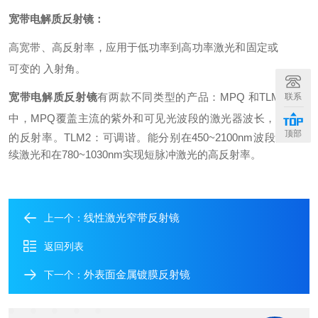
宽带电解质
反射镜
：
高宽带、高反射率，应用于低功率到高功率激光和固定或
可变的 入射角。
宽带电解质
反射镜
有两款不同类型的产品：MPQ 和TLM2。其
联系
中，MPQ覆盖主流的紫外和可见光波段的
激光器波长，具有高
顶部
的反射率。TLM2：可调谐。能分别在450~2100nm波段实现连
续
激光和在780~1030nm实现短脉冲激光的高反射率。
线性激光窄带反射镜
上一个：
返回列表
外表面金属镀膜反射镜
下一个：