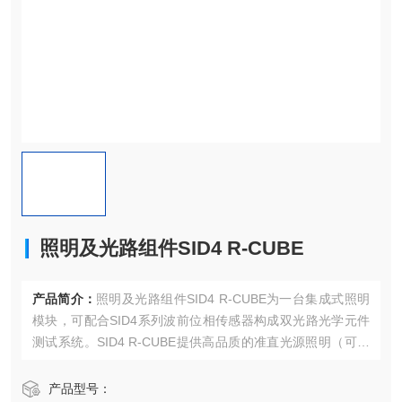
照明及光路组件SID4 R-CUBE
产品简介：
照明及光路组件SID4 R-CUBE为一台集成式照明
模块，可配合SID4系列波前位相传感器构成双光路光学元件
测试系统。SID4 R-CUBE提供高品质的准直光源照明（可选
择透镜构成汇聚/发散光源），并可直接连接至SID4系列传感
器。可用于大口径平面及曲面镜片，透镜组件的测试及校
产品型号：