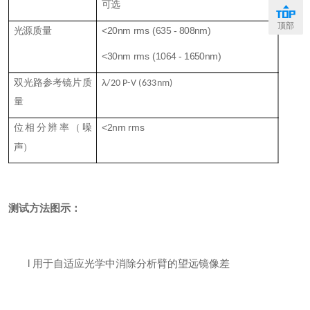
可选
顶部
光源质量
<20nm rms (635 - 808nm)
<30nm rms (1064 - 1650nm)
双光路参考镜片质
λ
/20 P-V (633nm)
量
位相分辨率（噪
<2nm rms
声）
测试方法图示：
l
用于自适应光学中消除分析臂的望远镜像差