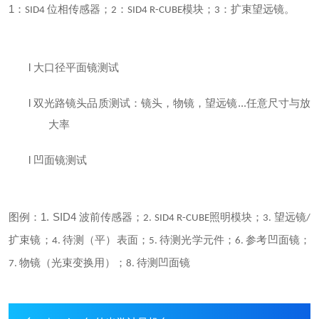
1
：
位相传感器；
：
模块；
：扩束望远镜。
SID4
2
SID4 R-CUBE
3
l
大口径平面镜测试
l
...
双光路镜头品质测试：镜头，物镜，望远镜
任意尺寸与放
大率
l
凹面镜测试
1. SID4
图例：
波前传感器；
照明模块；
望远镜
2. SID4 R-CUBE
3.
/
扩束镜；
待测（平）表面；
待测光学元件；
参考凹面镜；
4.
5.
6.
物镜（光束变换用）；
待测凹面镜
7.
8.