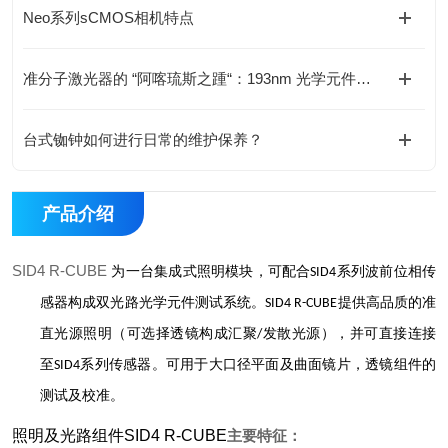
Neo系列sCMOS相机特点
准分子激光器的 “阿喀琉斯之踵“：193nm 光学元件损伤瓶颈如何破解？
台式铷钟如何进行日常的维护保养？
产品介绍
SID4 R-CUBE
为一台集成式照明模块，可配合
系列波前位相传
SID4
感器构成双光路光学元件测试系统。
提供高品质的准
SID4 R-CUBE
直光源照明（可选择透镜构成汇聚
发散光源），并可直接连接
/
至
系列传感器。可用于大口径平面及曲面镜片，透镜组件的
SID4
测试及校准。
照明及光路组件SID4 R-CUBE
主要特征：