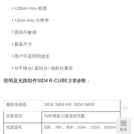
l
<20nm rms
精度
l
<2nm rms
分辨率
l
震动不敏感
l
紧凑尺寸
l
用户可选照明波长
l
/
与平移台
旋转台
倾斜台兼容
/
照明及光路组件SID4 R-CUBE
主要参数：
+
兼容传感器
SID4, SID4 HR, SID4 SWIR
光束直径
与传感器入瞳直径匹配
光源波长
635
，
，
，
，
，
780
808
1064
1550
1650nm
联系