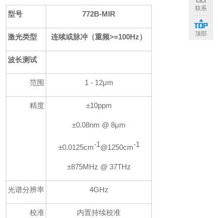
+
联系
型号
772B-MIR
顶部
激光类型
连续或脉冲（重频>=100Hz）
波长测试
范围
1 - 12μm
精度
±10ppm
±0.08nm @ 8
μm
-1
-1
±0.0125cm
@1250
cm
±875MHz @ 37THz
光谱分辨率
4GHz
校准
内置持续校准