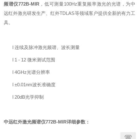
频谱仪772B-MIR
，低可测量100Hz重复频率激光的光谱，为中
远红外激光研发生产、红外TDLAS等领域客户提供全新的有力工
具。
l
连续及脉冲激光频谱、波长测量
l
1 - 12 微米测试范围
l
4GHz光谱分辨率
l
±0.01nm波长准确度
l
20dB光学抑制
中远红外激光频谱仪772B-MIR
详细参数：