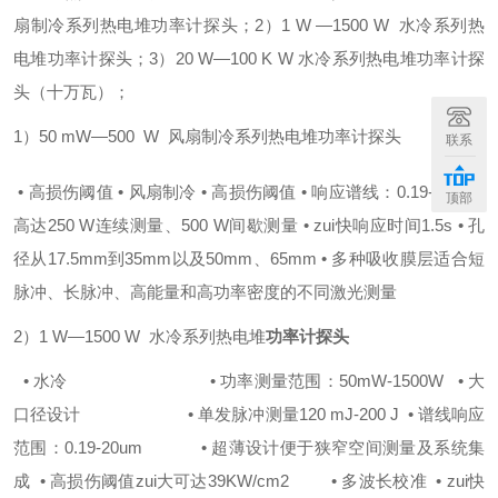
扇制冷系列热电堆功率计探头；
2）1 W —1500 W 水冷系列热
电堆功率计探头；
3）20 W—100 K W 水冷系列热电堆功率计探
头（十万瓦）；
1）50 mW—500 W 风扇制冷系列热电堆功率计探头
联系
• 高损伤阈值
• 风扇制冷
• 高损伤阈值
• 响应谱线：0.19-20um
•
顶部
高达250 W连续测量、500 W间歇测量
• zui快响应时间1.5s
• 孔
径从17.5mm到35mm以及50mm、65mm
• 多种吸收膜层适合短
脉冲、长脉冲、高能量和高功率密度的不同激光测量
2）1 W—1500 W 水冷系列热电堆
功率计探头
• 水冷 • 功率测量范围：50mW-1500W
• 大
口径设计 • 单发脉冲测量120 mJ-200 J
• 谱线响应
范围：0.19-20um • 超薄设计便于狭窄空间测量及系统集
成
• 高损伤阈值zui大可达39KW/cm2 • 多波长校准
• zui快