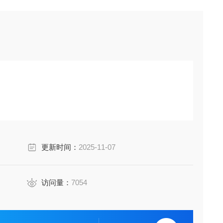
N结加上适当反向电压时，由于缺乏载流子， PN 结内无
更新时间：
2025-11-07
摆脱束缚，在PN结内形成光生载流子，光生载流子在电场
能量成比例。
访问量：
7054