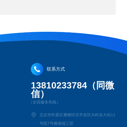
联系方式
13810233784（同微
信）
（全国服务热线）
北京市怀柔区雁栖经济开发区兴科东大街11
号院7号楼南端三层