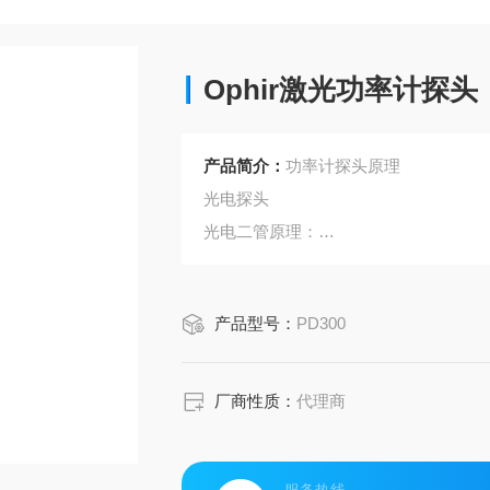
Ophir激光功率计探头
产品简介：
功率计探头原理
光电探头
光电二管原理：
光电二管的核心部分是个PN结，当在P
电流通过。
产品型号：
PD300
当光子照射在PN结上时，电子或空穴
的作用下产生漂
移而形成电流，电流的大小和入射光的
厂商性质：
代理商