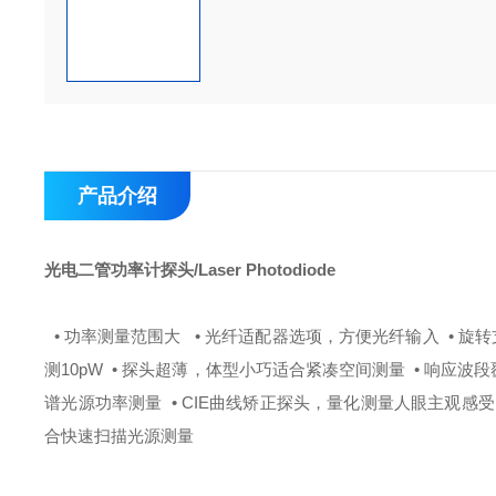
产品介绍
光电二管功率计探头/Laser Photodiode
• 功率测量范围大
• 光纤适配器选项，方便光纤输入
• 旋
测10pW
• 探头超薄，体型小巧适合紧凑空间测量
• 响应波段
谱光源功率测量
• CIE曲线矫正探头，量化测量人眼主观感受
合快速扫描光源测量