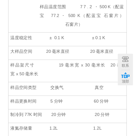
样品温度范围
7
7
.
2
・
500
K（配蓝
宝
77.2
・
500
K（配蓝宝
石窗片）
石窗片）
温度稳定性
± 0.1
K
±
0.1
K
大样品空间
20
毫米直径
20
毫米直径
样品架尺寸
19
毫米宽
x
30
毫米长
20
毫米
联系
宽
x
50
毫米长
顶部
样品空间类型
交换气 真空
样品更换时间
5 分钟
60
分钟
制冷到
77K
时间
20
分钟
20
分钟
液氮存储量
1.2L
1.2L