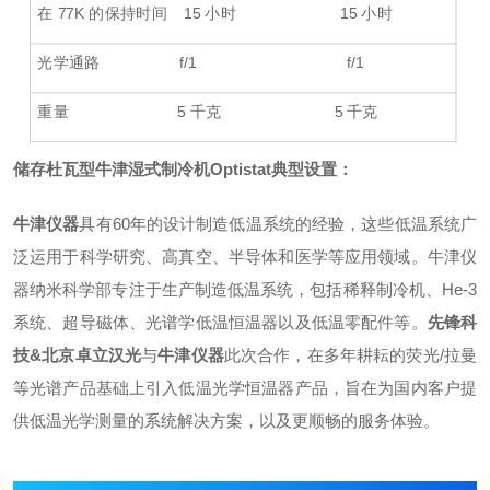
在
77K
的保持时间
15
小时
15
小时
光学通路
f/1
f/
1
重量
5 千克
5 千克
储存杜瓦型牛津湿式制冷机Optistat
典型设置：
牛津仪器
具有60年的设计制造低温系统的经验，这些低温系统广
泛运用于科学研究、高真空、半导体和医学等应用领域。牛津仪
器纳米科学部专注于生产制造低温系统，包括稀释制冷机、He-3
系统、超导磁体、光谱学低温恒温器以及低温零配件等。
先锋科
技&北京卓立汉光
与
牛津仪器
此次合作，在多年耕耘的荧光/拉曼
等光谱产品基础上引入低温光学恒温器产品，旨在为国内客户提
供低温光学测量的系统解决方案，以及更顺畅的服务体验。