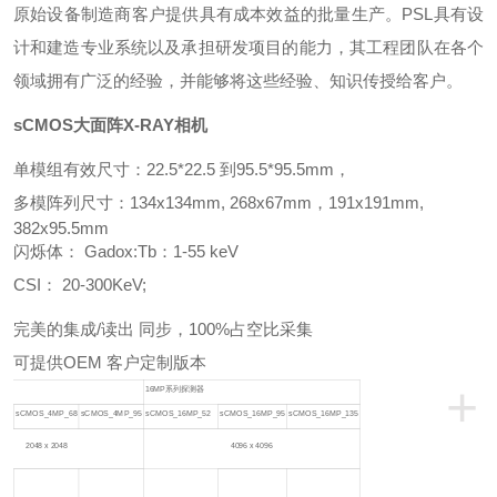
原始设备制造商客户提供具有成本效益的批量生产。
PSL
具有设
计和建造专业系统以及承担研发项目的能力，其工程团队在各个
领域拥有广泛的经验，并能够将这些经验、知识传授给客户。
sCMOS大面阵X-RAY相机
单模组有效尺寸：22.5*22.5 到95.5*95.5mm，
多模阵列尺寸：134x134mm, 268x67mm，191x191mm,
382x95.5mm
闪烁体： Gadox:Tb：1-55 keV
CSI： 20-300KeV;
完美的集成/读出 同步，100%占空比采集
可提供OEM 客户定制版本
+
器
16MP系列探测器
_32
sCMOS_4MP_68
sCMOS_4MP_95
sCMOS_16MP_52
sCMOS_16MP_95
sCMOS_16MP_135
2048 x 2048
4096 x 4096