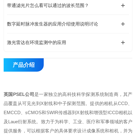
带通滤光片怎么看可以通过的波长范围？
数字延时脉冲发生器的应用介绍使用说明讨论
激光雷达在环境监测中的应用
产品介绍
英国
PSEL
公司
是一家独立的高科技科学探测系统制造商，其产
品覆盖从可见光到
X
射线和中子探测范围。提供的相机从
CCD
、
EMCCD
、
sCMOS
和
SWIR
传感器到
X
射线和增强型
ICCD
相机以
及
Laue
衍射系统。致力于为科学、工业、医疗和军事领域的客户
提供服务，可以根据客户的具体要求设计成像系统和相机，并为