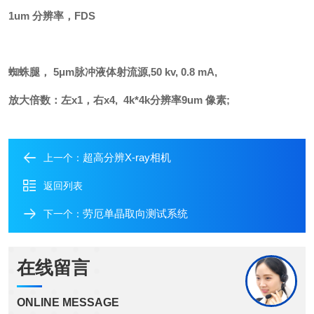
1
um
分辨率，F
DS
蜘蛛腿， 5μm脉冲液体射流源,50 kv, 0.8 mA
,
放大倍数：左x
1
，右x
4, 4k*4k
分辨率9um
像素
;
超高分辨X-ray相机
上一个：
返回列表
劳厄单晶取向测试系统
下一个：
在线留言
ONLINE MESSAGE