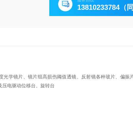
服务热线
13810233784
度光学镜片、镜片组
高损伤阈值透镜、反射镜
各种玻片、偏振
及压电驱动位移台、旋转台