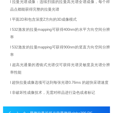
l
拉曼光谱成像
：
连续扫描的拉曼高光谱全谱成像
，每个样
品点都能获得完整的拉曼光谱
l
平面
2D和包含深度Z方向的3D成像模式
l
532激发的拉曼mapping可获得400nm的水平方向空间分辨
率
l
532激发的拉曼mapping可获得900nm的竖直方向空间分辨
率
l
超高光通量的透镜式光谱仪可获得光谱灵敏度及光谱分辨
率性能
l
超快拉曼成像选项可达到每张光谱0.76ms
的超快采谱速度
l
非破坏性成像技术
，
无需对样品进行染色或者标记