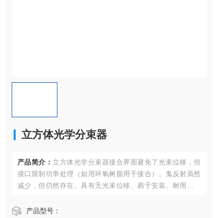
立方体光学分束器
产品简介：
立方体光学分束器接合界面避免了光束位移，但
接口限制功率处理（如用环氧树脂用于接合）。鬼反射虽然
减少，但仍然存在。具有无光束位移、易于安装、耐用和高
激光损伤阈值的优点。可用于功率或偏振分离。通光孔径大
于85%，表面质量20-10，不同型号涵盖波段266nm-2000n
产品型号：