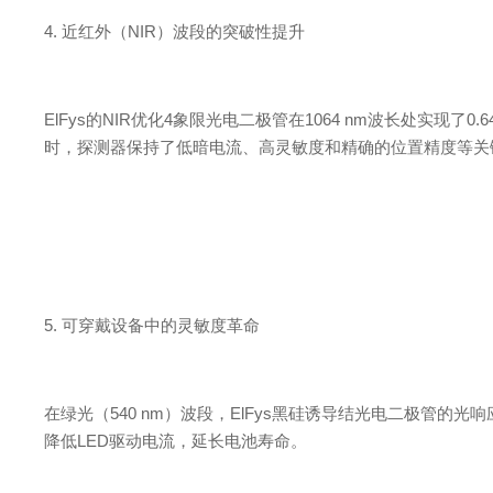
4.
近红外
（
NI
R
）波段的突破性提升
ElFy
s
的
NI
R
优
化
4
象限光电二极管
在
1064 n
m
波长处实现
了
0.6
时，探测器保持了低暗电流、高灵敏度和精确的位置精度等关
5.
可穿戴设备中的灵敏度革命
在绿光
（
540 n
m
）波段
，
ElFy
s
黑硅诱导结光电二极管的光响
降
低
LE
D
驱动电流，延长电池寿命。