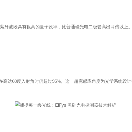
在紫外波段具有很高的量子效率，比普通硅光电二极管高出两倍以上
在高
达
6
0
度入射角时仍超
过
95
%
。这一超宽感应角度为光学系统设计