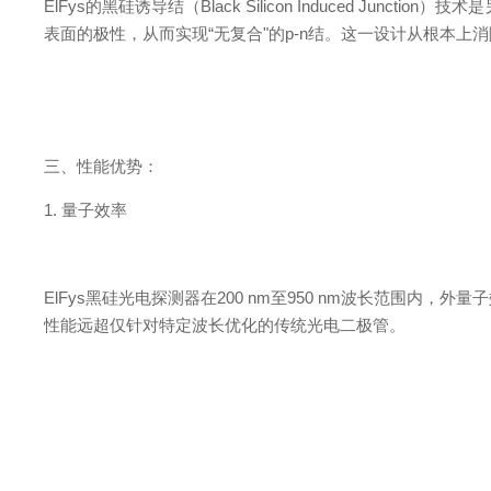
ElFy
s
的黑硅诱导结
（
Black Silicon Induced Junctio
n
）技术是
表面的极性，从而实
现
“
无复
合
"
的
p-
n
结。这一设计从根本上消
三、性能优势：
1.
量子效率
ElFy
s
黑硅光电探测器
在
200 n
m
至
950 n
m
波长范围内，外量子
性能远超仅针对特定波长优化的传统光电二极管。