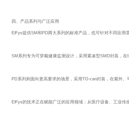
四、产品系列与广泛应用
ElFy
s
提
供
S
M
和
P
D
两大系列的标准产品，也可针对不同应用
S
M
系列专为可穿戴健康监测设计，采用紧凑
型
SM
D
封装，在
P
D
系列则面向更高要求的场景，采
用
TO-ca
n
封装，在紫外、
ElFy
s
的技术正在赋能广泛的应用领域：从医疗设备、工业传