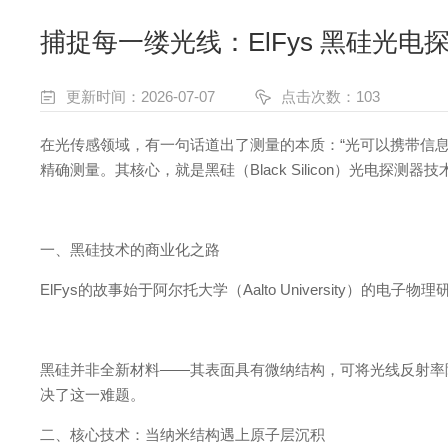
捕捉每一缕光线：ElFys 黑硅光电
更新时间：2026-07-07
点击次数：103
在光传感领域，有一句话道出了测量的本质
：
“
光可以携带信
精确测量。其核心，就是黑硅
（
Black Silico
n
）光电探测器技
一、黑硅技术的商业化之路
ElFy
s
的故事始于阿尔托大学
（
Aalto Universit
y
）的电子物理
黑硅并非全新材
料
—
—
其表面具有微纳结构，可将光线反射率
决了这一难题
。
二、核心技术：当纳米结构遇上原子层沉积