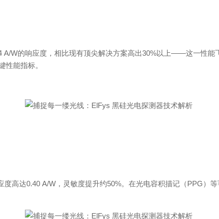
4 A/
W
的响应度，相比现有顶尖解决方案高
出
30
%
以
上
—
—
这一性能
键性能指标。
应度高
达
0.40 A/
W
，灵敏度提升
约
50
%
。在光电容积描记
（
PP
G
）等