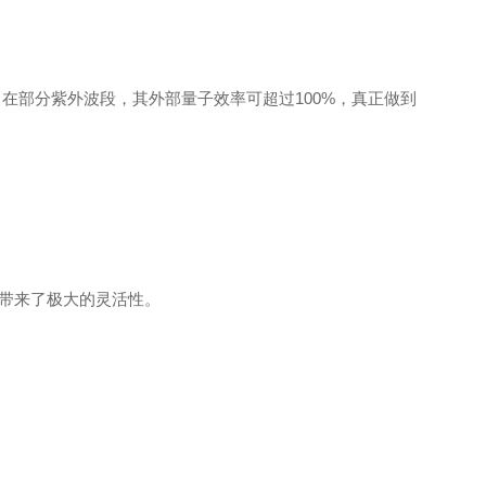
。在部分紫外波段，其外部量子效率可超
过
100
%
，真正做到
带来了极大的灵活性。