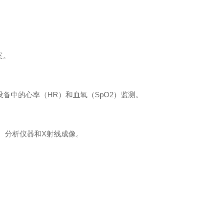
案。
设备中的心率
（
H
R
）和血氧
（
SpO
2
）监测。
、分析仪器
和
X
射线成像。