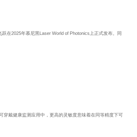
飞跃
在
202
5
年慕尼
黑
Laser World of Photonic
s
上正式发布。同
可穿戴健康监测应用中，更高的灵敏度意味着在同等精度下可