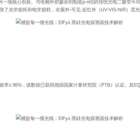
另一项核心创新。与依赖外部掺杂剂制
造
p-
n
结的传统光电二极管不
除了光学损耗和电学损耗，在紫
外
-
可
见
-
近红外
（
UV-VIS-NI
R
）宽
效
率
≥
96
%
，该数据已获得德国国家计量研究院
（
PT
B
）认证。
其
E