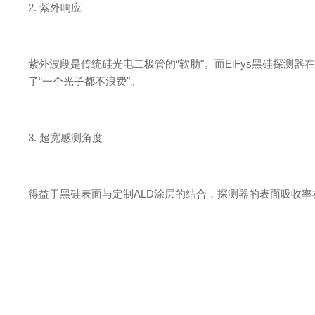
2.
紫外响应
紫外波段是传统硅光电二极管
的
“
软
肋
"
。
而
ElFy
s
黑硅探测器
了
“
一个光子都不浪
费
"
。
3.
超宽感测角度
得益于黑硅表面与定
制
AL
D
涂层的结合，探测器的表面吸收率