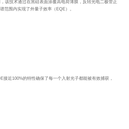
同，该技术通过在黑硅表面涂覆高电荷薄膜，反转光电二极管正
光谱范围内实现了外量子效率
（
EQ
E
）。
Q
E
接
近
100
%
的特性确保了每一个入射光子都能被有效捕获，