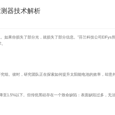
探测器技术解析
息。如果你损失了部分光，就损失了部分信息
。
"
芬兰科技公
司
ElFy
s
术。
研究组。彼时，研究团队正在探索如何提升太阳能电池的效率，却意
降
至
1.5
%
以下。但传统黑硅存在一个致命缺陷：表面缺陷过多，无