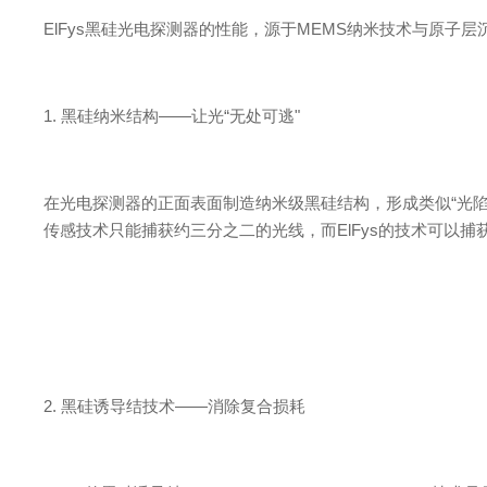
ElFy
s
黑硅光电探测器的性能，源
于
MEM
S
纳米技术与原子层
1.
黑硅纳米结
构
—
—
让
光
“
无处可
逃
"
在光电探测器的正面表面制造纳米级黑硅结构，形成类
似
“
光
传感技术只能捕获约三分之二的光线，
而
ElFy
s
的技术可以捕
2.
黑硅诱导结技
术
—
—
消除复合损耗