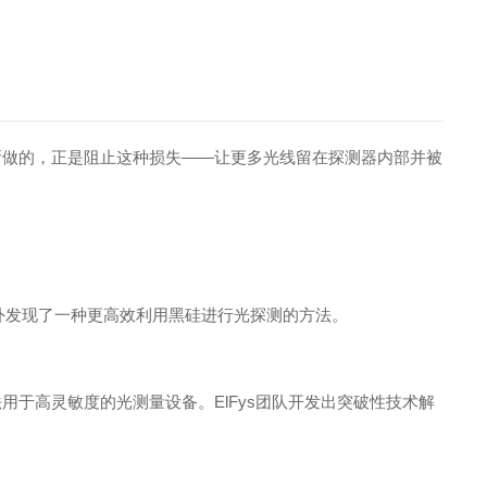
所做的，正是阻止这种损
失
—
—
让更多光线留在探测器内部并被
外发现了一种更高效利用黑硅进行光探测的方法。
法用于高灵敏度的光测量设备
。
ElFy
s
团队开发出突破性技术解