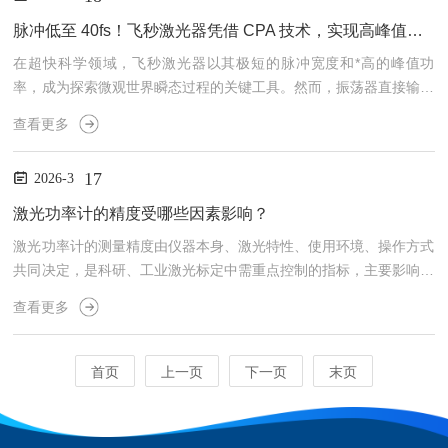
arch色度计的工作原理基于国际通用的CIE三刺激值理论，完*模拟人
眼对红、绿、蓝三原色的感知机制，搭配专业滤光片组与高灵敏度光
脉冲低至 40fs！飞秒激光器凭借 CPA 技术，实现高峰值功率精准输出
电探测器，精准匹配人眼视觉的色彩...
在超快科学领域，飞秒激光器以其极短的脉冲宽度和*高的峰值功
率，成为探索微观世界瞬态过程的关键工具。然而，振荡器直接输出
的飞秒激光能量往往较低，难以满足泵浦-探测、高次谐波产生等前
查看更多
沿研究需求。此时，飞秒激光放大器便成为不可**的核心设备。美国
UptekSolutions传承自全**早的商品化超快激光公司Quantronix的技
17
2026-3
术积淀，其飞秒激光放大器以卓*的稳定性与输出性能，成为科研与
工业用户的理想选择。飞秒激光放大器普遍采用啁啾脉冲放大（CP
激光功率计的精度受哪些因素影响？
A）技术。以UptekSoluti...
激光功率计的测量精度由仪器本身、激光特性、使用环境、操作方式
共同决定，是科研、工业激光标定中需重点控制的指标，主要影响因
素如下：一、仪器自身特性因素探头类型与固有精度热电堆型功率计
查看更多
线性度、长期稳定性较好，但响应慢；光电二极管型灵敏度高，但易
饱和、线性范围窄。不同探头的出厂标定精度、温漂系数直接决定基
础测量误差。波长校准偏差探头吸收涂层、光电二极管的响应度随波
首页
上一页
下一页
末页
长变化，若测量波长与标定波长不一致，会产生波长响应误差，是常
见精度误差来源。衰减器与光学元件损耗探头内置衰减片、滤光片
的...