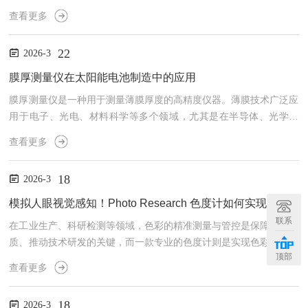
定性。脉冲激光波长计核心采用菲佐干涉仪（Fizeauetalon）设计原
查看更多
理，搭配高速光电探测器阵列与板载数字信号处理器，实现脉冲激光
波长的快速精准测量。设备先通过菲佐干涉仪对入射的脉冲激光生成
22
2026-3
空间干涉图，由高速光电探测器阵列捕捉干涉信号后，板载数字信号
处理器会快速将干涉数据转化为精准的波长数值，整个计算过程在设
膜厚测量仪在太阳能电池制造中的应用
备内部完成，无需外接设备辅助，既保证了测量的速度...
膜厚测量仪是一种用于测量薄膜厚度的高精度仪器。薄膜技术广泛应
用于电子、光电、材料科学等多个领域，尤其是在半导体、光学涂
层、太阳能电池、薄膜电池、薄膜传感器等技术中具有重要的应用。
查看更多
能够精准、快速地测量薄膜的厚度，是科研、生产中不可缺重要工
具。膜厚测量仪的应用领域：1.半导体行业在半导体行业中，薄膜的
18
2026-3
厚度直接影响器件的性能。能够精确地测量硅片上的氧化层、金属层
等薄膜的厚度，确保生产过程中的薄膜质量稳定。2.光学涂层光学涂
模拟人眼视觉感知！Photo Research 色度计如何实现客观色彩测量？
层广泛应用于眼镜、镜头、显示器等领域，能够精确测量光学涂层
联系
在工业生产、科研检测等领域，色彩的精准测量与管控是保障产品品
的...
质、推动技术研发的关键，而一款专业的色度计则是实现色彩客观量
顶部
化的核心工具。先美国PhotoResearch品牌的色度计产品，凭借其卓
查看更多
*的测量性能，成为各领域色彩测量的优选装备。下面就为大家详细
解析这款色度计的工作原理、应用场景及核心优势。美国PhotoRese
18
2026-3