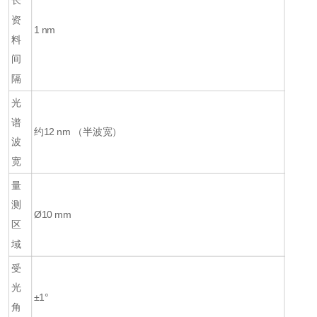
长
资
1 nm
料
间
隔
光
谱
约12 nm （半波宽）
波
宽
量
测
Ø10 mm
区
域
受
光
±1°
角