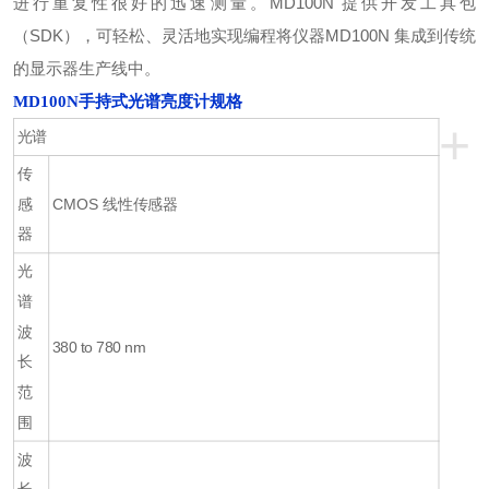
进行重复性很好的迅速测量。MD100N 提供开发工具包
（SDK），可轻松、灵活地实现编程将仪器MD100N 集成到传统
的显示器生产线中。
MD100N手持式光谱亮度计
规格
+
光谱
传
感
CMOS 线性传感器
器
光
谱
波
380 to 780 nm
长
范
围
波