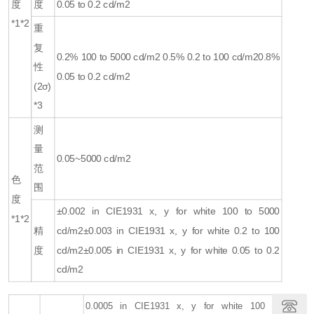
度
度
0.05 to 0.2 cd/m2
*1*2
重
复
0.2% 100 to 5000 cd/m2 0.5% 0.2 to 100 cd/m2
0.8%
性
0.05 to 0.2 cd/m2
(2σ)
*3
测
量
0.05~5000 cd/m2
范
色
围
度
±0.002 in CIE1931 x, y for white 100 to 5000
*1*2
精
cd/m2
±0.003 in CIE1931 x, y for white 0.2 to 100
度
cd/m2
±0.005 in CIE1931 x, y for white 0.05 to 0.2
cd/m2
0.0005 in CIE1931 x, y for white 100 to