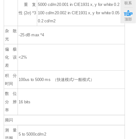
联系
重复
5000 cd/m2
0.001 in CIE1931 x, y for white 0.2 to
性 (2σ) *3
100 cd/m2
0.002 in CIE1931 x, y for white 0.05 to
顶部
0.2 cd/m2
杂散
-25 dB max *4
光
偏极
化误
<2%
差
积分
100us to 5000 ms （快速模式/一般模式）
时间
数位
分辨
16 bits
率
频闪
测量
5 to 5000cd/m2
范围