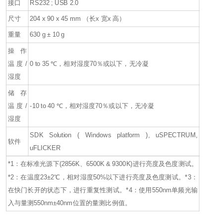
接口
RS232 ; USB 2.0
尺寸
204 x 90 x 45 mm （长x 宽x 高）
重量
630 g ± 10 g
操作
温度/
0 to 35 ℃，相对湿度70％或以下，无冷凝
湿度
储存
温度/
-10 to 40 ℃，相对湿度70％或以下，无冷凝
湿度
SDK Solution ( Windows platform ), uSPECTRUM,
软件
uFLICKER
*1：在标准光源下(2856K、6500K & 9300K)进行亮度及色度测试。
*2：在温度23±2℃，相对湿度50%以下进行亮度及色度测试。
*3：
在快门长开的状态下，进行重复性测试。
*4：使用550nm单频光输
入与量测550nm±40nm位置的量测比例值。