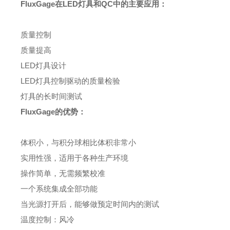
F
luxGage
在LED灯具
和
QC中
的主要应用：
质量
控制
质量
提高
LED灯具设计
LED
灯具控制
驱动的质量检
验
灯具的长时间
测试
FluxGage
的优势
：
体积小，与
积分球
相比
体积非常小
实用性
强，
适用
于
各种
生产环境
操作简单
，
无需
频繁校准
一个系统
集成全部功能
当
光源打开
后，能够做预定时间内的测试
温度控制：风冷