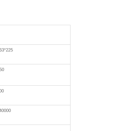
63*225
50
00
40000