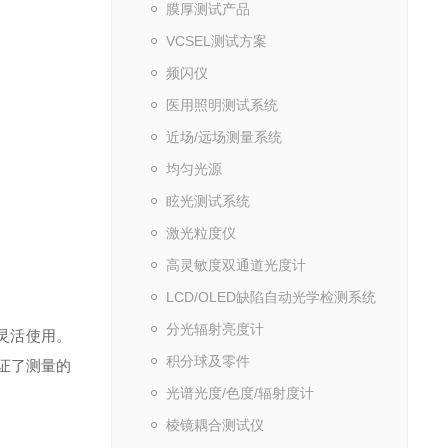
膜厚测试产品
VCSEL测试方案
频闪仪
医用照明测试系统
近场/远场测量系统
均匀光源
眩光测试系统
激光粒度仪
高灵敏度双通道光度计
LCD/OLED缺陷自动光学检测系统
分光辐射亮度计
灵活使用
。
积分球及零件
证了测量的
光谱光度/色度/辐射度计
棱镜耦合测试仪