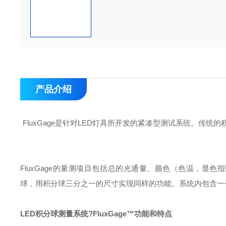
产品介绍
F
luxGage是针对
LED灯具
所开发的紧凑型测试系统。
传统
的
F
luxGage的
量测
项目包括
总的光通量
、颜色（
色温
，显色指
球
，用
积分球三分之一的
尺寸
实现同样的功能。
系统内包含一
LED积分球测量系统
?
FluxGage™
功能和特点