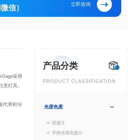
立即咨询
（同微信）
产品分类
uxGage
采用
PRODUCT CLASSIFICATION
任意
灯具。
板代替积分
光度色度
。
照度计
手持光谱亮度计