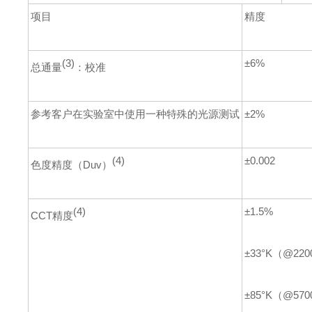
项目
精度
(3)
±6%
总通量
：校准
参考客户在实验室中使用一种特殊的光源测试
±2%
(4)
±0.002
色度精度（Duv）
(4)
±1.5%
CCT精度
±33°K（@220
±85°K（@570