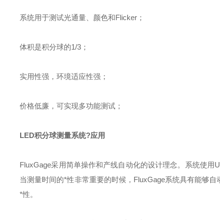
系统用于
测试
光通量
、颜色和Flicker
；
体积是
积分球
的1/3；
实用性
强，环境适应性强
；
价格
低廉，
可实现多功能测试；
LED积分球测量系统
?
应用
F
luxGage
采用简单操作
和产线自动化的设计理念。
系统使用U
当测量
时间的*性非常重要
的
时候，
F
luxGage
系统具有能够自
*性
。