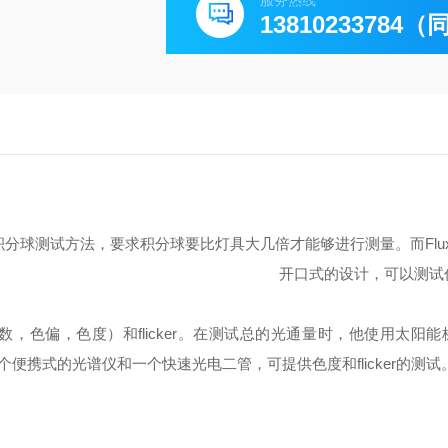
服务热线
13810233784
积分球测试方法，要求积分球要比灯具大几倍才能够进行测量。而
F
l
开口式的设计，
可以
测试
数，
色偏
，色
度
）
和
flicker。
在
测试总的光通量时，
他
使用太阳能
个便携式
的光谱仪和
一个
快速光电二管，
可
提供色度和flicker的测试