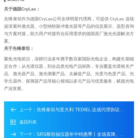
关于
德国CryLas
：
先锋泰坦作为德国CryLas公司全球明星代理商，可提供 CryLas 连续
波深紫外激光器、小型纳秒脉冲激光器等产品的信息展示、选型咨询
与方案对接，助力用户对接符合应用需求的德国原厂激光光源解决方
案。
关于先锋泰坦：
聚焦光电前沿，深耕行业多年携手数百家国际光电企业，构建长期稳
定合作；从光谱仪器，到全品类光电产品矩阵，专业覆盖
光谱相关产
品
、
激光器产品
、
激光测量产品
、
太赫兹产品
、
光度与色度产品
、
光
学元器件
、
探测器产品
等核心领域以多元产品与优质服务，赋能光电
产业发展。
先锋泰坦与意大利 TEDIEL 达成代理协议——引入高精度时间数字转换器等产品
上一个：
返回列表
SRS斯坦福仪器年中特惠季丨全场直降、优先发货，附赠免费技术支持
下一个：