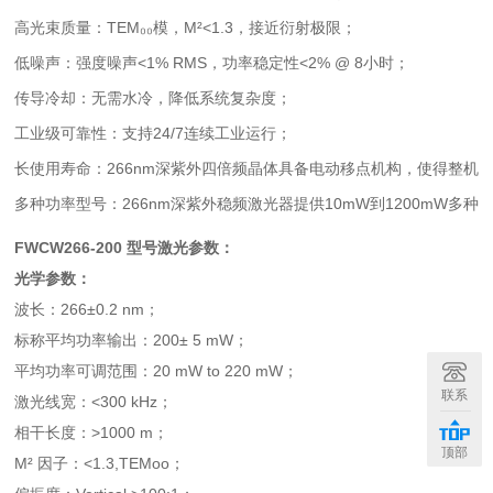
高光束质量
：TEM₀₀模，M²<1.3，接近衍射极限；
低噪声
：强度噪声<1% RMS，功率稳定性<2% @ 8小时；
传导冷却
：无需水冷，降低系统复杂度；
工业级可靠性
：支持24/7连续工业运行；
长使用寿命
：266nm深紫外四倍频晶体具备电动移点机构，使得整机
多种功率型号
：266nm深紫外稳频激光器提供10mW到1200mW多种
FWCW266-200 型号激光参数：
光学参数：
波长：266±0.2 nm；
标称平均功率输出：200± 5 mW；
平均功率可调范围：20 mW to 220 mW；
联系
激光线宽：<300 kHz；
相干长度：>1000 m；
顶部
M² 因子：<1.3,TEMoo；