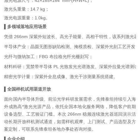
激光电源尺寸：42×165×164 mm³(H×W×L)；
激光头重量：14.7 kg；
激光电源重量：1.0kg。
▌多领域落地应用场景
凭借 266nm 深紫外短波长、高光子能量、高相干特性，该系列激光
半导体产业
：晶圆无图形缺陷检测、掩模质检、深紫外光刻工艺开发；
光纤与微纳加工
：FBG 布拉格光纤光栅刻写；
材料科研
：宽禁带半导体 PL 光致发光光谱激发、深紫外拉曼光谱测试
精密光学计量
：深紫外全息成像、激光干涉测量系统搭建。
▌全国样机试用渠道开放
面向国内半导体升级、前沿光学科研发展需求，先锋泰坦持续引入海
外成熟高*激光光源产品，依托全国本地化服务网络，降低客户前期
设备选型、工艺验证门槛。本次 266nm 稳频连续激光器巡回演示活
动长期开放样机测试通道，如需样机观摩、上门测试、产品选型及方
案定制，可联系先锋泰坦各地办事处咨询对接。
▌
企业介绍