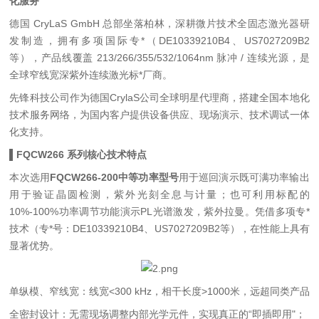
化服务
德国 CryLaS GmbH 总部坐落柏林，深耕微片技术全固态激光器研
发制造，拥有多项国际专*（DE10339210B4、US7027209B2
等），产品线覆盖 213/266/355/532/1064nm 脉冲 / 连续光源，是
全球窄线宽深紫外连续激光标*厂商。
先锋科技公司作为德国CrylaS公司全球明星代理商，搭建全国本地化
技术服务网络，为国内客户提供设备供应、现场演示、技术调试一体
化支持。
▌FQCW266 系列核心技术特点
本次选用
FQCW266-200中等功率型号
用于巡回演示既可满功率输出
用于验证晶圆检测，紫外光刻全息与计量；也可利用标配的
10%-100%功率调节功能演示PL光谱激发，紫外拉曼。凭借多项专*
技术（专*号：DE10339210B4、US7027209B2等），在性能上具有
显著优势。
单纵模、窄线宽
：线宽<300 kHz，相干长度>1000米，远超同类产品
全密封设计
：无需现场调整内部光学元件，实现真正的“即插即用"；