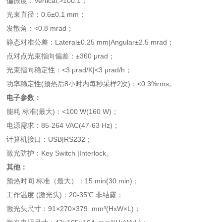
偏振度：Vertical,>100:1；
光束直径：0.6±0.1 mm；
发散角：<0.8 mrad；
静态对准公差：Lateral±0.25 mm|Angular±2.5 mrad；
点对点光束指向偏差：±360 μrad；
光束指向稳定性：<3 μrad/K|<3 μrad/h；
功率稳定性(预热后8小时内每秒采样2次)：<0.3%rms。
电子参数：
能耗 标准(最大)：<100 W(160 W)；
电源需求：85-264 VAC(47-63 Hz)；
计算机接口：USB|RS232；
激光防护：Key Switch |Interlock。
其他：
预热时间 标准（最大）：15 min(30 min)；
工作温度 (激光头)：20-35℃ 非结露；
激光头尺寸：91×270×379 mm³(HxW×L)；