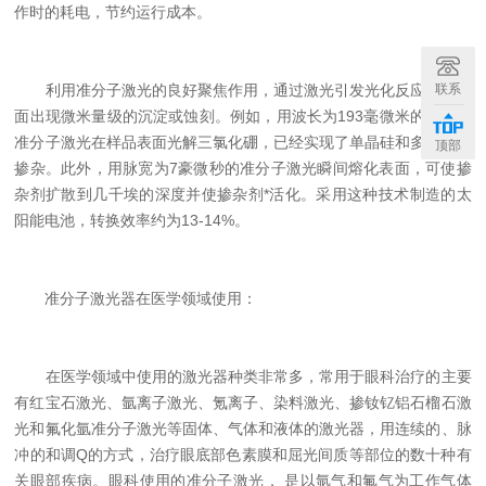
作时的耗电，节约运行成本。
联系
利用准分子激光的良好聚焦作用，通过激光引发光化反应，使表
面出现微米量级的沉淀或蚀刻。例如，用波长为193毫微米的氟化氩
准分子激光在样品表面光解三氯化硼，已经实现了单晶硅和多晶硅的
顶部
掺杂。此外，用脉宽为7豪微秒的准分子激光瞬间熔化表面，可使掺
杂剂扩散到几千埃的深度并使掺杂剂*活化。采用这种技术制造的太
阳能电池，转换效率约为13-14%。
准分子激光器在医学领域使用：
在医学领域中使用的激光器种类非常多，常用于眼科治疗的主要
有红宝石激光、氩离子激光、氪离子、染料激光、掺钕钇铝石榴石激
光和氟化氩准分子激光等固体、气体和液体的激光器，用连续的、脉
冲的和调Q的方式，治疗眼底部色素膜和屈光间质等部位的数十种有
关眼部疾病。眼科使用的准分子激光， 是以氩气和氟气为工作气体