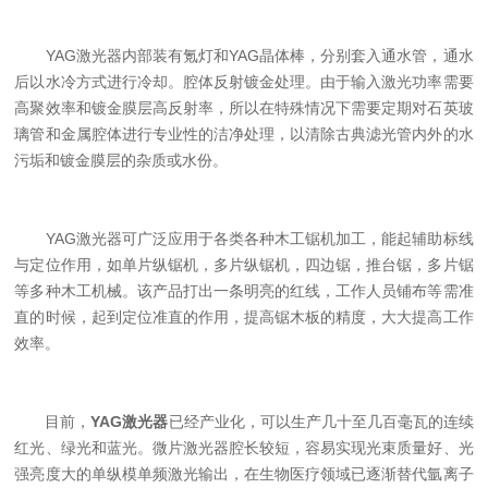
YAG激光器内部装有氪灯和YAG晶体棒，分别套入通水管，通水
后以水冷方式进行冷却。腔体反射镀金处理。由于输入激光功率需要
高聚效率和镀金膜层高反射率，所以在特殊情况下需要定期对石英玻
璃管和金属腔体进行专业性的洁净处理，以清除古典滤光管内外的水
污垢和镀金膜层的杂质或水份。
YAG激光器可广泛应用于各类各种木工锯机加工，能起辅助标线
与定位作用，如单片纵锯机，多片纵锯机，四边锯，推台锯，多片锯
等多种木工机械。该产品打出一条明亮的红线，工作人员铺布等需准
直的时候，起到定位准直的作用，提高锯木板的精度，大大提高工作
效率。
目前，
YAG激光器
已经产业化，可以生产几十至几百毫瓦的连续
红光、绿光和蓝光。微片激光器腔长较短，容易实现光束质量好、光
强亮度大的单纵模单频激光输出，在生物医疗领域已逐渐替代氩离子