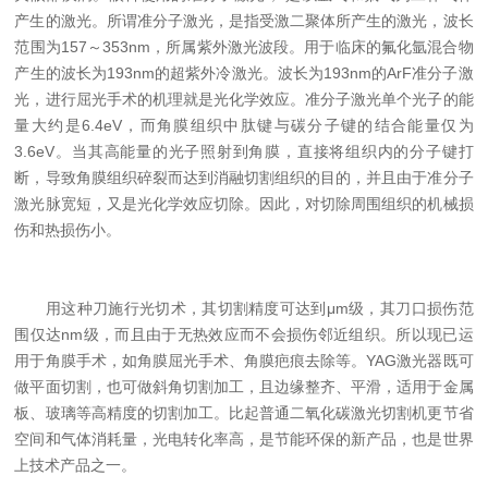
产生的激光。所谓准分子激光，是指受激二聚体所产生的激光，波长
范围为157～353nm，所属紫外激光波段。用于临床的氟化氩混合物
产生的波长为193nm的超紫外冷激光。波长为193nm的ArF准分子激
光，进行屈光手术的机理就是光化学效应。准分子激光单个光子的能
量大约是6.4eV，而角膜组织中肽键与碳分子键的结合能量仅为
3.6eV。当其高能量的光子照射到角膜，直接将组织内的分子键打
断，导致角膜组织碎裂而达到消融切割组织的目的，并且由于准分子
激光脉宽短，又是光化学效应切除。因此，对切除周围组织的机械损
伤和热损伤小。
用这种刀施行光切术，其切割精度可达到μm级，其刀口损伤范
围仅达nm级，而且由于无热效应而不会损伤邻近组织。所以现已运
用于角膜手术，如角膜屈光手术、角膜疤痕去除等。YAG激光器既可
做平面切割，也可做斜角切割加工，且边缘整齐、平滑，适用于金属
板、玻璃等高精度的切割加工。比起普通二氧化碳激光切割机更节省
空间和气体消耗量，光电转化率高，是节能环保的新产品，也是世界
上技术产品之一。