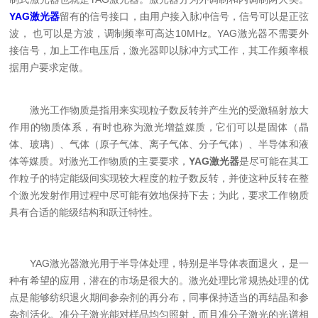
YAG激光器
留有的信号接口，由用户接入脉冲信号，信号可以是正弦
波， 也可以是方波，调制频率可高达10MHz。YAG激光器不需要外
接信号，加上工作电压后，激光器即以脉冲方式工作，其工作频率根
据用户要求定做。
激光工作物质是指用来实现粒子数反转并产生光的受激辐射放大
作用的物质体系，有时也称为激光增益媒质，它们可以是固体（晶
体、玻璃）、气体（原子气体、离子气体、分子气体）、半导体和液
体等媒质。对激光工作物质的主要要求，
YAG激光器
是尽可能在其工
作粒子的特定能级间实现较大程度的粒子数反转，并使这种反转在整
个激光发射作用过程中尽可能有效地保持下去；为此，要求工作物质
具有合适的能级结构和跃迁特性。
YAG激光器激光用于半导体处理，特别是半导体表面退火，是一
种有希望的应用，潜在的市场是很大的。激光处理比常规热处理的优
点是能够纺织退火期间参杂剂的再分布，同事保持适当的再结晶和参
杂剂活化。准分子激光能对样品均匀照射，而且准分子激光的光谱相