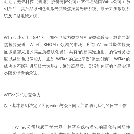
近期，先锋科技（香港）股份有限公司正式代理德国Witec公司全系
列产品，其产品系列包含激光共聚焦拉曼光谱系统、原子力显微镜系
统及扫描电镜系统。
WITec 成立于 1997 年，如今已成为
微纳
分析显微镜系统（激光共聚
焦拉曼光谱、AFM、SNOM）领域的市场。所有 WITec共聚焦拉曼
显微镜都采用的高品质模块化设计,具有*的超高光通量、的信号灵敏
度以及出色成像能力。正如 WITec 的企业宗旨“聚焦创新”，
WITec
的
成功以不断引进新技术为基础，通过高品质、灵活和创新的产品实现
令顾客满意的承诺。
WITec
的
核心竞争力
以下基本原则决定了为何
witec
与众不同，并影响到我们的日常工作:
l
WITec公司脱颖于学术界，并至今保持着它的研究与创新性