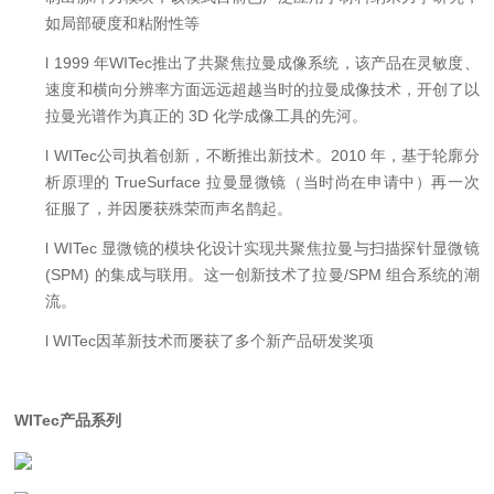
如局部硬度和粘附性等
l
1999 年WITec推出了共聚焦拉曼成像系统，该产品在灵敏度、
速度和横向分辨率方面远远超越当时的拉曼成像技术，开创了以
拉曼光谱作为真正的 3D 化学成像工具的先河。
l
WITec公司执着创新，不断推出新技术。2010 年，基于轮廓分
析原理的 TrueSurface 拉曼显微镜（当时尚在申请中）再一次
征服了，并因屡获殊荣而声名鹊起。
l
WITec 显微镜的模块化设计实现共聚焦拉曼与扫描探针显微镜
(SPM) 的集成与联用。这一创新技术了拉曼/SPM 组合系统的潮
流。
l
WITec因革新技术而屡获了多个新产品研发奖项
WITec产品系列