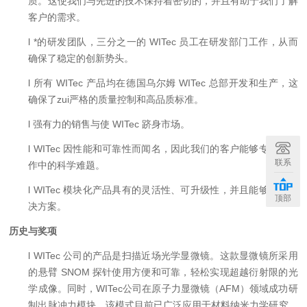
质。这使我们与先进的技术保持着密切的，并且有助于我们了解
客户的需求。
l
*的研发团队，三分之一的 WITec 员工在研发部门工作，从而
确保了稳定的创新势头。
l
所有 WITec 产品均在德国乌尔姆 WITec 总部开发和生产，这
确保了zui严格的质量控制和高品质标准。
l
强有力的销售与使 WITec 跻身市场。
l
WITec 因性能和可靠性而闻名，因此我们的客户能够专注于工
联系
作中的科学难题。
l
WITec 模块化产品具有的灵活性、可升级性，并且能够定制解
顶部
决方案。
历史与奖项
l
WITec 公司的产品是扫描近场光学显微镜。这款显微镜所采用
的悬臂 SNOM 探针使用方便和可靠，轻松实现超越衍射限的光
学成像。同时，WITec公司在原子力显微镜（AFM）领域成功研
制出脉冲力模块，该模式目前已广泛应用于材料纳米力学研究，