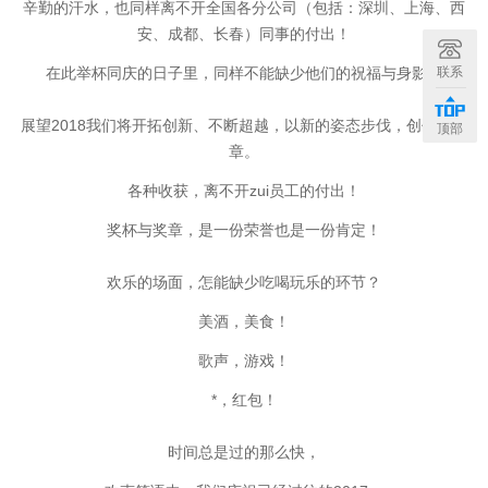
辛勤的汗水，也同样离不开全国各分公司（包括：深圳、上海、西
安、成都、长春）同事的付出！
联系
在此举杯同庆的日子里，同样不能缺少他们的祝福与身影！
展望2018
我们将开拓创新、不断超越，
以新的姿态步伐，创作新篇
顶部
章。
各种收获，离不开zui员工的付出！
奖杯与奖章，是一份荣誉也是一份肯定！
欢乐的场面，怎能缺少吃喝玩乐的环节？
美酒，美食！
歌声，游戏！
*，红包！
时间总是过的那么快，