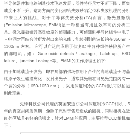
半导体器件和电路制造技术飞速发展，器件特征尺寸不断下降，而集
成度不断上升。这两方面的变化都给失效缺陷定位和失效机理的分析
带来巨大的挑战。对于半导体失效分析(FA)而言，微光显微镜
(Emission Microscope, EMMI)是一种相当有用且效率高的分析工
具。微光显微镜其高灵敏度的侦测能力，可侦测到半导体组件中电子
－电洞对再结合时所发射出来的光线，能侦测到的波长约在350nm ~
1100nm 左右。 它可以广泛的应用于侦测IC 中各种组件缺陷所产生
的漏电流，如： Gate oxide defects / Leakage、Latch up、ESD
failure、junction Leakage等。EMMI的工作原理图如下:
由于加速载流子发光，即在局部的强场作用下产生的高速载流子与晶
格原子发生碰撞离化，发射出光子，通常其光谱在可见光范围内有一
个宽的分布（ 650-1050 nm ），采用深度制冷的CCD相机可以拍摄
到此现象。
先锋科技公司代理的英国安道尔公司深度制冷CCD相机，5
年的真空封闭质保期，免除了您对于售后造成的困扰，同时相机在近
红外区域具有好的信噪比，针对EMMI的应用，主要推荐CCD相机如
下：