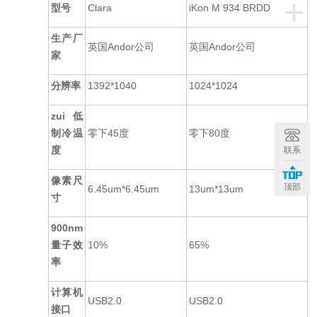
+
型号
Clara
iKon M 934 BRDD
生产厂
英国Andor公司
英国Andor公司
家
分辨率
1392*1040
1024*1024
zui低
制冷温
零下45度
零下80度
度
联系
像素尺
顶部
6.45um*6.45um
13um*13um
寸
900nm
量子效
10%
65%
率
计算机
USB2.0
USB2.0
接口