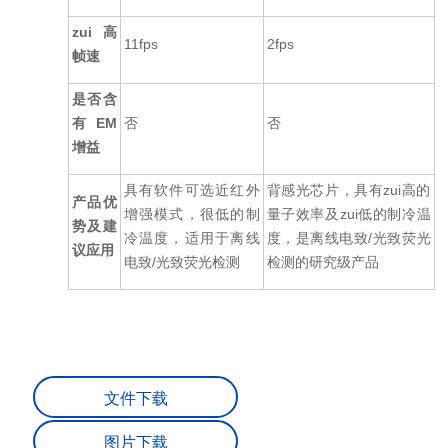
zui高
11fps
2fps
帧速
是否含
有EM
否
否
增益
具有软件可选近红外
背感光芯片，具有zui高的
产品优
增强模式，很低的制
量子效率及zui低的制冷温
势及建
冷温度，适用于离线
度，是离线电致/光致荧光
议应用
电致/光致荧光检测
检测的研究级产品
文件下载
图片下载