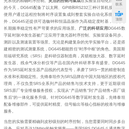
光系统的精确时序控制。
灵活的控制与集成
在实验室自动化日益普及
联系
的今天，DG645配备了以太网、GPIB和RS232三种计算机接口，方
便用户通过远程控制将时序设置集成到整套实验自动化系统中。此
顶部
外，DG645还提供可选铷钟和恒温晶振作为高稳定度时基，满足对
长期频率稳定性有严苛要求的应用场景。
广泛的科研应用
DG645数
字延时脉冲发生器被广泛应用于激光器时序控制、实验室设备同步、
测距以及测速装置等场景。无论是构建复杂的光学实验平台，还是搭
建精密的测试测量系统，DG645都能胜任“时序中枢"的角色。美国斯
坦福研究系统（SRS）是科研仪器制造商，其锁相放大器、数字延时
发生器、残余气体分析仪等产品在国内外科研界享有盛誉。DG645
作为SRS延时发生器产品线的代表型号，承袭了SRS一贯的精密制造
水准和长期稳定性。先锋泰坦作为SRS品牌在中国大陆地区的授权代
理商，不仅负责SRS全系列产品的销售与技术支持，更于近期获得
SRS原厂专业维修服务授权，实现从“产品销售"到“产品销售+原厂级
售后"的一体化服务升级。针对DG645等数字延时发生器，先锋泰坦
配备维修部件，可提供延时精度、信号输出等核心指标的校准与维修
服务。
当您的实验需要精确到皮秒级别的时序控制，当您需要同时同步多台
设备、应对高达10MHz的触发频率——美国SRS DG645八通道数字