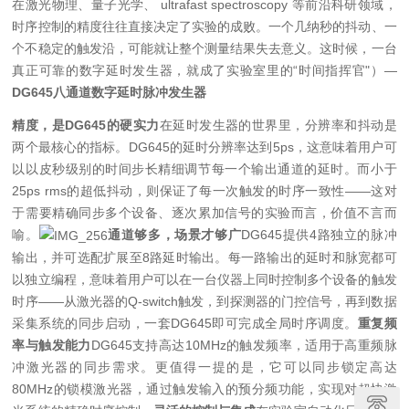
在激光物理、量子光学、 ultrafast spectroscopy 等前沿科研领域，
时序控制的精度往往直接决定了实验的成
败。一个几纳秒的抖动、一
个不稳定的触发沿，可能就让整个测量结果失去意义。这时候，一台
真正可靠的数字延时发生器，就成了实验室里的“时间指挥官"
）—
DG645八通道数字延时脉冲发生器
精度，是DG645的硬实力
在延时发生器的世界里，分辨率和抖动是
两个最核心的指标。DG645的延时分辨率达到5ps，这意味着用户可
以以皮秒级别的时间步长精细调节每一个输出通道的延时。而小于
25ps rms的超低抖动，则保证了每一次触发的时序一致性——这对
于需要精确同步多个设备、逐次累加信号的实验而言，价值不言而
喻。
通道够多，场景才够广
DG645提供4路独立的脉冲
输出，并可选配扩展至8路延时输出。每一路输出的延时和脉宽都可
以独立编程，意味着用户可以在一台仪器上同时控制多个设备的触发
时序——从激光器的Q-switch触发，到探测器的门控信号，再到数据
采集系统的同步启动，一套DG645即可完成全局时序调度。
重复频
率与触发能力
DG645支持高达10MHz的触发频率，适用于高重频脉
冲激光器的同步需求。更值得一提的是，它可以同步锁定高达
80MHz的锁模激光器，通过触发输入的预分频功能，实现对超快激