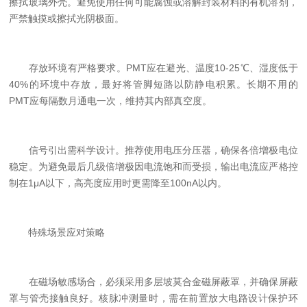
擦拭玻璃外壳。避免使用任何可能腐蚀或溶解封装材料的有机溶剂，
严禁触摸或擦拭光阴极面。
存放环境有严格要求。PMT应在避光、温度10-25℃、湿度低于
40%的环境中存放，最好将管脚短路以防静电积累。长期不用的
PMT应每隔数月通电一次，维持其内部真空度。
信号引出需科学设计。推荐使用电压分压器，确保各倍增极电位
稳定。为避免最后几级倍增极因电流饱和而受损，输出电流应严格控
制在1μA以下，高亮度应用时更需降至100nA以内。
特殊场景应对策略
在磁场敏感场合，必须采用多层坡莫合金磁屏蔽罩，并确保屏蔽
罩与管壳接触良好。核脉冲测量时，需在前置放大电路设计保护环