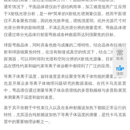
通常情况下，平面晶体谱仪由于器结构简单，加工难度低而广泛应用
于X射线光谱分析，是一种
*简单
的X射线光谱测量仪器。然而平面谱
仪不具备聚焦功能，因此收光效率低，谱线强度弱。此外光源尺寸对
光谱分辨率的影响明显，不满足高光谱分辨的测量需求。弯曲晶体谱
仪通过将分光晶体衍射面弯曲成各种曲面而达到强聚焦的目标。
球面弯曲晶体，同时具备色散与成像的二维特性。结合晶体布拉格衍
射和球面镜聚焦特性，在没有狭缝或真空的情况下，结合二维X射线
联系
探测器，可以同时得到光谱和空间分辨的X射线光源像。目前球面弯
晶在惯性约束和磁约束等离子体诊断中都得到了广泛的应用。
顶部
等离子体离子温度，旋转速度是表征聚变等离子体性能的重要参数，
也是开展众多等离子体物理问题研究的数据基础。在托卡马克装置
中，弯晶谱仪通过测量等离子体杂质谱线的多普勒频移与多普勒展宽
来测量离子温度和旋转速度。
基于其不依赖于中性束注入以及在各种射频波加热下都能正常运行的
特性，尤其适合纯射频波加热下等离子体温度的测量，是托卡马克装
置中的重要物理诊断之一。