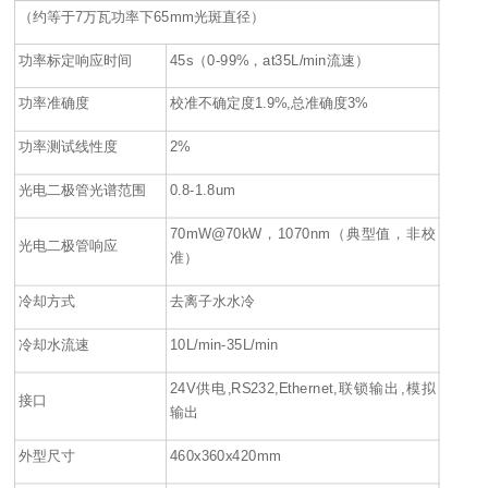
（约等于7万瓦功率下65mm光斑直径）
功率标定响应时间
45s（0-99%，at35L/min流速）
功率准确度
校准不确定度1.9%,总准确度3%
功率测试线性度
2%
光电二极管光谱范围
0.8-1.8um
70mW@70kW，1070nm（典型值，非校
光电二极管响应
准）
冷却方式
去离子水水冷
冷却水流速
10L/min-35L/min
24V供电,RS232,Ethernet,联锁输出,模拟
接口
输出
外型尺寸
460x360x420mm