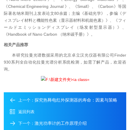
《Chemical Engineering Journal 》、《Small》、《Carbon》等国
际著名纳米期刊上发表论文80余篇；主编《基础光学》，参编《デ
ィスプレイ材料と機能性色素（显示器材料和机能色素）》、《フィ
ールドエミッションディスプレイ（场发射型显示器）》、
《Handbook of Nano Carbon （纳米碳手册）》。
相关产品推荐
本研究拉曼光谱数据采用的北京卓立汉光仪器有限公司Finder
930系列全自动化拉曼光谱分析系统检测，如需了解产品，欢迎咨
询。
探究热释电红外探测器的寿命：因素与策略
上一个：
返回列表
激光功率计的工作原理介绍
下一个：