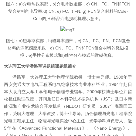
图六：a)介电常数实部，b)介电常数虚部，c) CN、FC、FN和FCN
复合材料的电导率;d) CN, e) FC, f) FN, g) FCN复合材料的Cole-
Cole图;H)样品介电损耗机理示意图。
图七：a)磁导率实部，b)磁导率虚部，c) CN、FC、FN、FCN复合
材料的涡流感应系数，d) CN、FC、FN和FCN复合材料的微磁模
拟，e)手性分布模式和f)线性分布模式的微磁仿真。
大连理工大学潘路军课题组课题组简介
潘路军，大连理工大学物理学院教授，博士生导师。1988年于
西安交通大学电气工程系电气绝缘技术专业本科毕业；1994年赴日
本大阪府立大学工学部电子物理专业留学。2000年获博士学位并留
校担任助理教授，其间兼任日本科学技术振兴机构（JST）及日本新
能源和产业技术综合开发机构（NEDO）研究员；2007年底回国工
作，受聘大连理工大学教授，博士生导师。历任物理与光电工程学院
光电工程系主任、物理与光电实验中心主任、光学学科点负责人。近
5年在《Advanced Functional Materials》、《Nano Energy》、
《Nano-Micro Letters》、《Energy Storage Materials 》、