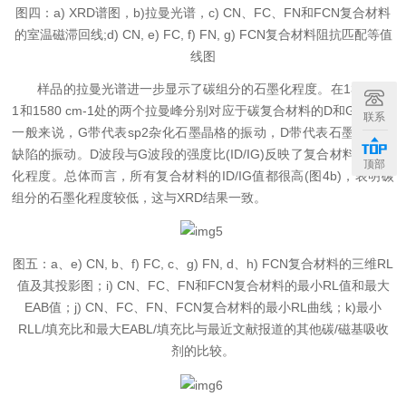
图四：a) XRD谱图，b)拉曼光谱，c) CN、FC、FN和FCN复合材料
的室温磁滞回线;d) CN, e) FC, f) FN, g) FCN复合材料阻抗匹配等值
线图
样品的拉曼光谱进一步显示了碳组分的石墨化程度。在1340cm-
1和1580 cm-1处的两个拉曼峰分别对应于碳复合材料的D和G波段。
联系
一般来说，G带代表sp2杂化石墨晶格的振动，D带代表石墨晶格中
缺陷的振动。D波段与G波段的强度比(ID/IG)反映了复合材料的石墨
顶部
化程度。总体而言，所有复合材料的ID/IG值都很高(图4b)，表明碳
组分的石墨化程度较低，这与XRD结果一致。
图五：a、e) CN, b、f) FC, c、g) FN, d、h) FCN复合材料的三维RL
值及其投影图；i) CN、FC、FN和FCN复合材料的最小RL值和最大
EAB值；j) CN、FC、FN、FCN复合材料的最小RL曲线；k)最小
RLL/填充比和最大EABL/填充比与最近文献报道的其他碳/磁基吸收
剂的比较。