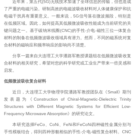
近年来，第五代(5G)无线技术加速了全球信息的传输，但也造成
了严重的电磁污染。研制高效的电磁波吸收材料对人体健康保护和抗
电磁干扰具有重要意义。一般来说，5G信号落在微波频段，特别是
在低频区域。因此，如何提高其低频微波吸收性能成为当前研究的关
键问题之一。基于碳纳米线圈(CNC)的手性-介电-磁性三位一体复合
材料的制备在低频微波吸收领域具有潜力。然而，不同的磁系统对复
合材料的磁响应和频率响应的影响尚不清楚。
分享一篇来自大连理工大学潘路军教授课题组在低频微波吸收复
合材料的相关研究，希望对您的科学研究或工业生产带来一些灵感和
启发。
低频微波吸收复合材料
近日，大连理工大学物理学院潘路军教授团队在《Small》期刊
发表题为《Construction of Chiral-Magnetic-Dielectric Trinity
Structures with Different Magnetic Systems for Efficient Low-
Frequency Microwave Absorption》的研究论文。
本研究选择FeCo、CoNi、FeNi和FeCoNi四种磁性金属分别与
手性模板结合，得到四种形貌相似的手性-介电-磁性复合材料。CNC