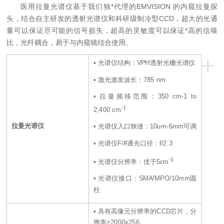
医用拉曼光谱仪基于我们独*代理的EMVISION 的内窥拉曼探
头，结合自主研发的透射光谱仪和科研级制冷型CCD，超大的光通
量可以保证尽可能的信号损失，超高的灵敏度可以保证*高的信噪
比，光纤耦合，易于与内窥镜结合使用。
+
• 光谱仪结构：VPH透射光栅光谱仪
• 激光激发波长：785 nm
• 拉曼频移范围：350 cm-1 to
-1
2,400 cm
拉曼光谱仪
• 光谱仪入口狭缝：10um-6mm可调
• 光谱仪F/#通光口径：f/2.3
-1
• 光谱仪分辨率：优于5cm
• 光谱仪接口：SMA/MPO/10mm圆
柱
• 具有高像元分辨率的CCD芯片，分
辨率≥2000x256