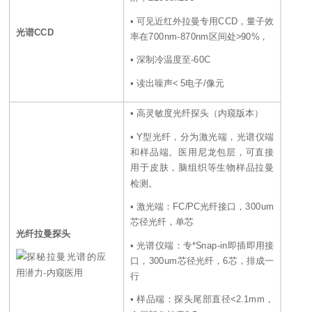
• 可见近红外拉曼专用CCD，量子效
光谱CCD
率在700nm-870nm区间处>90%，
• 深制冷温度至-60C
• 读出噪声< 5电子/像元
• 高灵敏度光纤探头（内窥版本）
• Y型光纤，分为激光端，光谱仪端
和样品端。医用尼龙包层，可直接
用于皮肤，脑组织等生物样品拉曼
检测。
• 激光端：FC/PC光纤接口，300um
芯径光纤，单芯
光纤拉曼探头
• 光谱仪端：专*Snap-in即插即用接
口，300um芯径光纤，6芯，排成一
行
• 样品端：探头尾部直径<2.1mm，