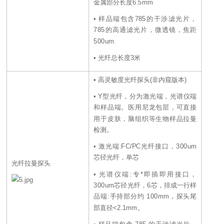
金属部分长度6.5mm
• 样品端包含785的干涉滤光片，
785的高通滤光片，微透镜，焦距
500um
• 光纤总长度3米
• 高灵敏度光纤探头(非内窥版本)
• Y型光纤，分为激光端，光谱仪端
和样品端。医用尼龙包层，可直接
用于皮肤，脑组织等生物样品拉曼
检测。
• 激光端:FC/PC光纤接口，300um
芯径光纤，单芯
光纤拉曼探头
• 光谱仪端:专*即插即用接口，
300um芯径光纤，6芯，排成一行样
品端:手持部分约 100mm，探头尾
部直径<2.1mm。