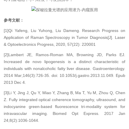
参考文献：
[1]Qi Yafeng, Liu Yuhong, Liu Dameng. Research Progress on
Application of Raman Spectroscopy in Tumor Diagnosis[J]. Laser
& Optoelectronics Progress, 2020, 57(22): 220001
[2]Lambert JE, Ramos-Roman MA, Browning JD, Parks EJ.
Increased de novo lipogenesis is a distinct characteristic of
individuals with nonalcoholic fatty liver disease. Gastroenterology.
2014 Mar;146(3):726-35. doi: 10.1053/j.gastro.2013.11.049. Epub
2013 Dec 4.
[3]Li Y, Jing J, Qu Y, Miao Y, Zhang B, Ma T, Yu M, Zhou Q, Chen
Z. Fully integrated optical coherence tomography, ultrasound, and
indocyanine green-based fluorescence tri-modality system for
intravascular imaging. Biomed Opt Express. 2017 Jan
24;8(2):1036-1044.