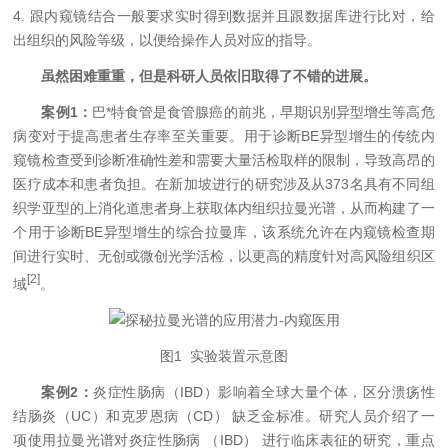
4. 跟内窥镜结合一般要求实时得到数据并且跟数据库进行比对，给
出组织的风险等级，以便给操作人员对应的指导。
虽然困难重重，但是科研人员依旧取得了不错的进展。
案例1：
巴*特食管是食管腺癌的前兆，早期识别异型增生等高危
病变对于提高患者生存率至关重要。用于诊断BE异型增生的传统内
窥镜检查受到诊断准确性差和需要大量活检取样的限制，导致高昂的
医疗成本和患者负担。在新加坡进行的研究涉及从373名具有不同组
织学亚型的上消化道患者身上获取体内组织拉曼光谱，从而构建了一
个用于诊断BE异型增生的综合拉曼库，该系统允许在内窥镜检查期
间进行实时、无创或微创光学活检，以更高的精度针对高风险组织区
[2]
域
。
图1 实验装置示意图
案例2：
炎症性肠病（IBD）影响着全球大量个体，区分溃疡性
结肠炎（UC）和克罗恩病（CD） 缺乏金标准。研究人员介绍了一
项使用拉曼光谱对炎症性肠病 （IBD） 进行临床表征的研究，重点