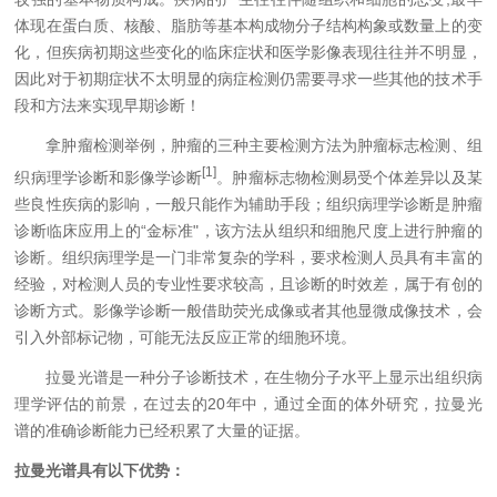
体现在蛋白质、核酸、脂肪等基本构成物分子结构构象或数量上的变
化，但疾病初期这些变化的临床症状和医学影像表现往往并不明显，
因此对于初期症状不太明显的病症检测仍需要寻求一些其他的技术手
段和方法来实现早期诊断！
拿肿瘤检测举例，肿瘤的三种主要检测方法为肿瘤标志检测、组
[1]
织病理学诊断和影像学诊断
。肿瘤标志物检测易受个体差异以及某
些良性疾病的影响，一般只能作为辅助手段；组织病理学诊断是肿瘤
诊断临床应用上的“金标准"，该方法从组织和细胞尺度上进行肿瘤的
诊断。组织病理学是一门非常复杂的学科，要求检测人员具有丰富的
经验，对检测人员的专业性要求较高，且诊断的时效差，属于有创的
诊断方式。影像学诊断一般借助荧光成像或者其他显微成像技术，会
引入外部标记物，可能无法反应正常的细胞环境。
拉曼光谱是一种分子诊断技术，在生物分子水平上显示出组织病
理学评估的前景，在过去的20年中，通过全面的体外研究，拉曼光
谱的准确诊断能力已经积累了大量的证据。
拉曼光谱具有以下优势：