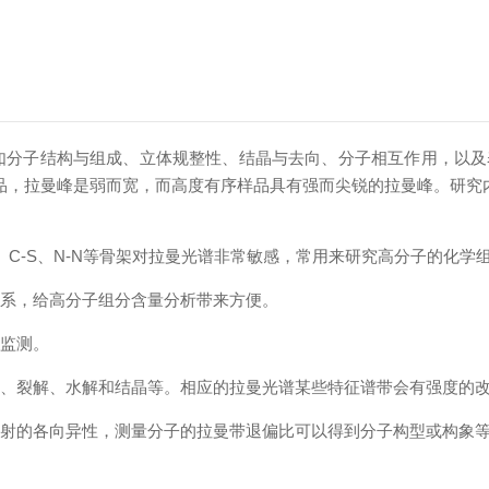
分子结构与组成、立体规整性、结晶与去向、分子相互作用，以及
样品，拉曼峰是弱而宽，而高度有序样品具有强而尖锐的拉曼峰。研究
S、C-S、N-N等骨架对拉曼光谱非常敏感，常用来研究高分子的化学
系，给高分子组分含量分析带来方便。
的监测。
、裂解、水解和结晶等。相应的拉曼光谱某些特征谱带会有强度的
射的各向异性，测量分子的拉曼带退偏比可以得到分子构型或构象