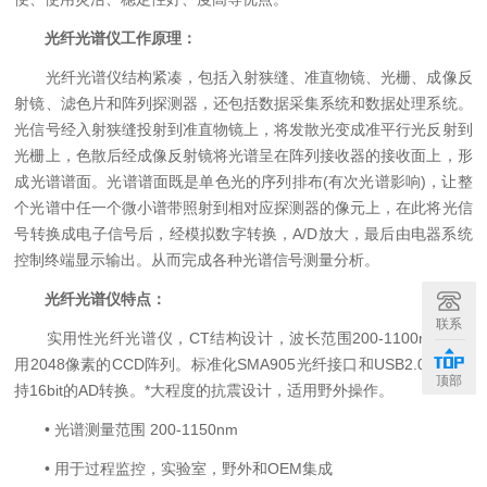
光纤光谱仪工作原理：
光纤光谱仪结构紧凑，包括入射狭缝、准直物镜、光栅、成像反
射镜、滤色片和阵列探测器，还包括数据采集系统和数据处理系统。
光信号经入射狭缝投射到准直物镜上，将发散光变成准平行光反射到
光栅上，色散后经成像反射镜将光谱呈在阵列接收器的接收面上，形
成光谱谱面。光谱谱面既是单色光的序列排布(有次光谱影响)，让整
个光谱中任一个微小谱带照射到相对应探测器的像元上，在此将光信
号转换成电子信号后，经模拟数字转换，A/D放大，最后由电器系统
控制终端显示输出。从而完成各种光谱信号测量分析。
光纤光谱仪特点：
联系
实用性光纤光谱仪，CT结构设计，波长范围200-1100nm，采
用2048像素的CCD阵列。标准化SMA905光纤接口和USB2.0接口支
顶部
持16bit的AD转换。*大程度的抗震设计，适用野外操作。
• 光谱测量范围 200-1150nm
• 用于过程监控，实验室，野外和OEM集成