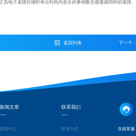
正负电子束团对撞时单位时间内发生的事例数也都遵循同样的规律。
返回列表
下一个
新闻文章
联系我们
新闻中心
联系方式
在线客服