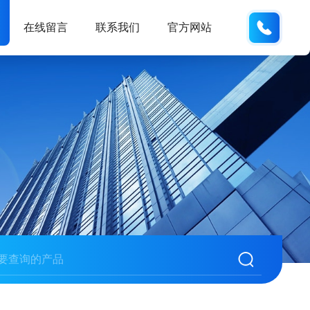
138102
在线留言
联系我们
官方网站