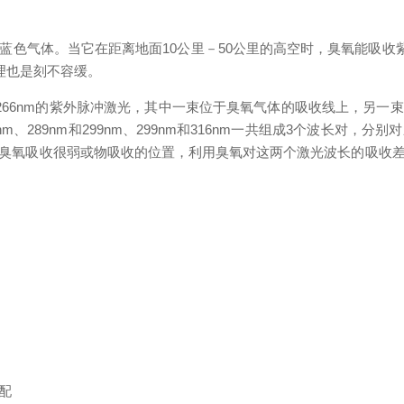
色气体。当它在距离地面10公里－50公里的高空时，臭氧能吸收紫
理也是刻不容缓。
266nm的紫外脉冲激光，其中一束位于臭氧气体的吸收线上，另一
和289nm、289nm和299nm、299nm和316nm一共组成3个波
臭氧吸收很弱或物吸收的位置，利用臭氧对这两个激光波长的吸收
匹配