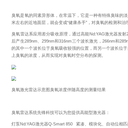
臭氧是氧的同素异形体，在常温下，它是一种有特殊臭味的淡蓝
米左右的近地面层，就会变成“健康杀手”，对臭氧的检测和治
臭氧雷达系应用差分吸收原理，通过高能Nd:YAG激光器发射
后产生289nm、299nm和316nm三个波长激光，266nm
的其中一个波长位于臭氧吸收较强的位置，而另一个波长位于
上臭氧的浓度，从而实现对臭氧时空分布的探测。
臭氧激光雷达示意图臭氧浓度伴随高度的测量结果
臭氧雷达系统先锋科技可以为您提供高能型激光器：
灯泵Nd:YAG激光器Q-Smart 850 紧凑、模块化、自动位相