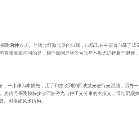
探测两种方式。伴随光纤激光器的出现，市场现在主要偏向基于155
与直接测量不同的是，相干探测是将信号光与本振光进行相干混频
二束光，一束作为本振光，用于和接收到的回波激光进行光混频；另外
。光信号探测模块接收回波激光与种子光分束的本振光，通过混频
息、图像或风场结构。