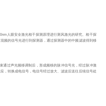
0nm人眼安全激光相干探测原理进行测风激光的研究。相干探
，混频的信号光进行到探测器，通过探测器中的中频滤波得到移
一束通过声光频移调制后，形成频移的脉冲信号光，经过脉冲激
效应，转换成电信号，电信号经过放大、滤波后送往后续信号处