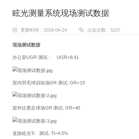
眩光测量系统现场测试数据
更新时间：2018-04-24
点击次数：5157
现场测试数据
办公室UGR 测试： UGR=8.41
室内羽毛球训练场GR 测试: GR=19
室外比赛足球场GR 测试: GR=40
道路眩光Ti 测试: TI=4.5%