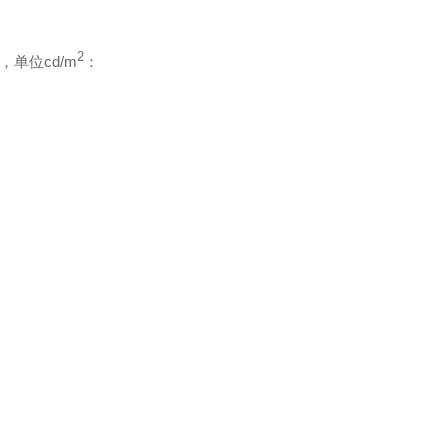
2
单位cd/m
：