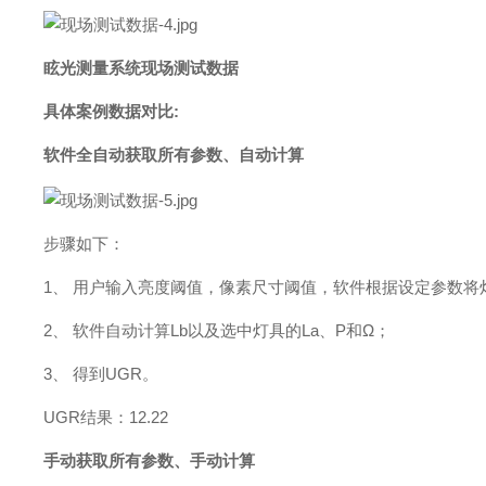
眩光测量系统现场测试数据
具体案例数据对比:
软件全自动获取所有参数、自动计算
步骤如下：
1、 用户输入亮度阈值，像素尺寸阈值，软件根据设定参数
2、 软件自动计算Lb以及选中灯具的La、P和Ω；
3、 得到UGR。
UGR结果：12.22
手动获取所有参数、手动计算