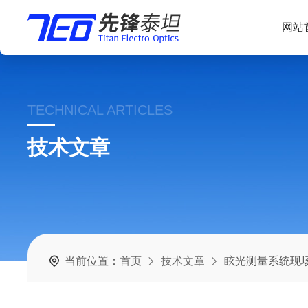
网站
TECHNICAL ARTICLES
技术文章
当前位置：
首页
技术文章
眩光测量系统现