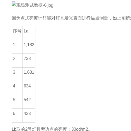
因为点式亮度计只能对灯具发光表面进行描点测量，如上图所
序号
La
1
1,182
2
738
3
1,631
4
634
5
542
6
423
Lb取的2号灯具旁边点的亮度：30cd/m2。